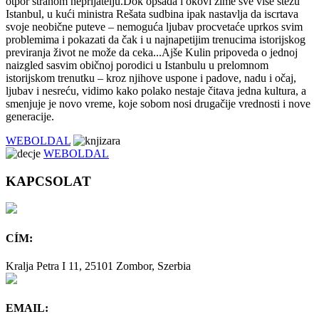
otpor stranom neprijatelju.Dok opsada i okovi zime sve više stežu
Istanbul, u kući ministra Rešata sudbina ipak nastavlja da iscrtava
svoje neobične puteve – nemoguća ljubav procvetaće uprkos svim
problemima i pokazati da čak i u najnapetijim trenucima istorijskog
previranja život ne može da ceka...Ajše Kulin pripoveda o jednoj
naizgled sasvim običnoj porodici u Istanbulu u prelomnom
istorijskom trenutku – kroz njihove uspone i padove, nadu i očaj,
ljubav i nesreću, vidimo kako polako nestaje čitava jedna kultura, a
smenjuje je novo vreme, koje sobom nosi drugačije vrednosti i nove
generacije.
WEBOLDAL
WEBOLDAL
KAPCSOLAT
CÍM:
Kralja Petra I 11, 25101 Zombor, Szerbia
EMAIL: