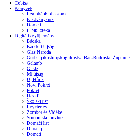
Cobiss
Könyvek
Leginkább olvastam
Kiadványaink
Dometi
E-biblioteka
Digitális gyűjtemény
Bácska
Bácskai Ujság
Glas Naroda
Godišnjak istorijskog društva Bač-Bodroške Županije
Galamb
Gusle
Mi újság
Űj Hírek
Novi Pokret
Pokret
Hazafi
Školski list
Egyetértés
Zombor és Vidéke
Somborske novine
Domaći list
Dunataj
Dometi