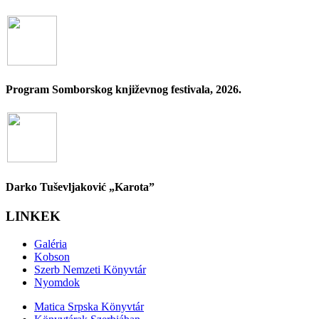
Program Somborskog književnog festivala, 2026.
Darko Tuševljaković „Karota”
LINKEK
Galéria
Kobson
Szerb Nemzeti Könyvtár
Nyomdok
Matica Srpska Könyvtár