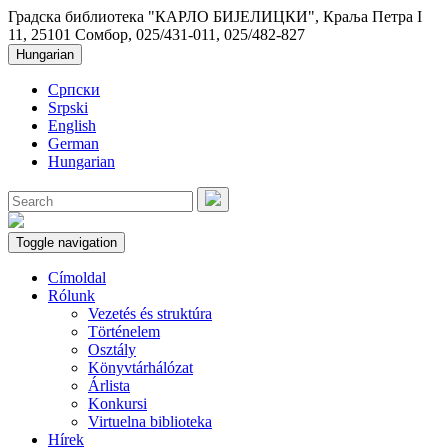
Градска библиотека "КАРЛО БИЈЕЛИЦКИ", Краља Петра I
11, 25101 Сомбор, 025/431-011, 025/482-827
Hungarian
Српски
Srpski
English
German
Hungarian
Toggle navigation
Címoldal
Rólunk
Vezetés és struktúra
Történelem
Osztály
Könyvtárhálózat
Árlista
Konkursi
Virtuelna biblioteka
Hírek