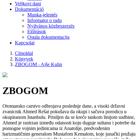
Veljkovi dani
Dokumentáció
Munka-jelentés
Informator o radu
Nyilvános közbeszerzés
Előírások
Ostala dokumentacija
Kapcsolat
Címoldal
Könyvek
ZBOGOM - Ajše Kulin
ZBOGOM
Otomansko carstvo odbrojava poslednje dane, a visoki državni
zvanicnik Ahmed Rešat pokušava da okupi i sačuva porodicu u
okupiranom Istanbulu. Prisiljen da se kreće tankom linijom sudbine,
Ahmed je rastrzan između odanosti koju duguje sultanu i potrebe da
pomogne vojnim jedinicama iz Anatolije, predvođenim
harizmatičnim generalom Mustafom Kemalom, koje junački pružaju