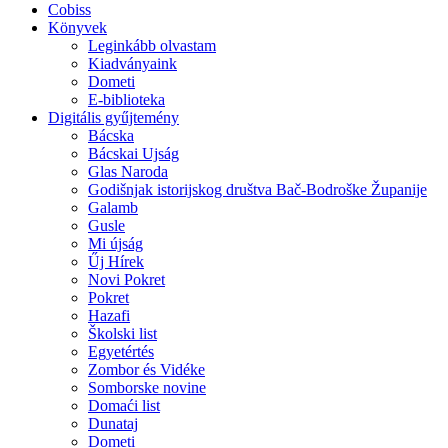
Cobiss
Könyvek
Leginkább olvastam
Kiadványaink
Dometi
E-biblioteka
Digitális gyűjtemény
Bácska
Bácskai Ujság
Glas Naroda
Godišnjak istorijskog društva Bač-Bodroške Županije
Galamb
Gusle
Mi újság
Űj Hírek
Novi Pokret
Pokret
Hazafi
Školski list
Egyetértés
Zombor és Vidéke
Somborske novine
Domaći list
Dunataj
Dometi