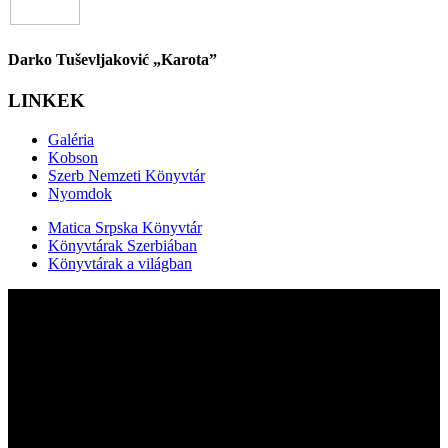
Darko Tuševljaković „Karota”
LINKEK
Galéria
Kobson
Szerb Nemzeti Könyvtár
Nyomdok
Matica Srpska Könyvtár
Könyvtárak Szerbiában
Könyvtárak a világban