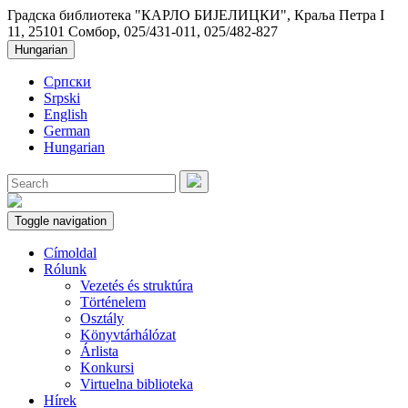
Градска библиотека "КАРЛО БИЈЕЛИЦКИ", Краља Петра I
11, 25101 Сомбор, 025/431-011, 025/482-827
Hungarian
Српски
Srpski
English
German
Hungarian
Toggle navigation
Címoldal
Rólunk
Vezetés és struktúra
Történelem
Osztály
Könyvtárhálózat
Árlista
Konkursi
Virtuelna biblioteka
Hírek