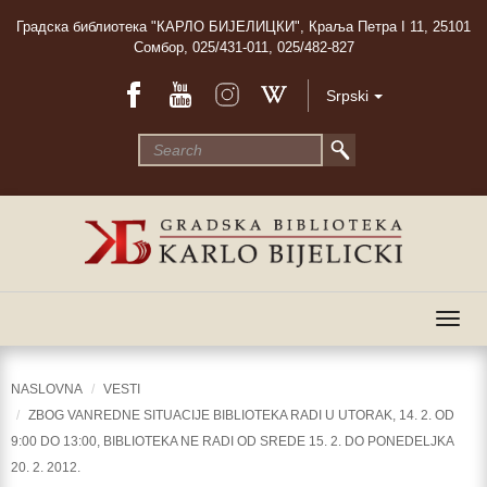
Градска библиотека "КАРЛО БИЈЕЛИЦКИ", Краља Петра I 11, 25101
Сомбор, 025/431-011, 025/482-827
Srpski
Togg
navig
NASLOVNA
VESTI
ZBOG VANREDNE SITUACIJE BIBLIOTEKA RADI U UTORAK, 14. 2. OD
9:00 DO 13:00, BIBLIOTEKA NE RADI OD SREDE 15. 2. DO PONEDELJKA
20. 2. 2012.