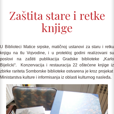
Zaštita stare i retke
knjige
U Biblioteci Matice srpske, matičnoj ustanovi za staru i retku
knjigu na tlu Vojvodine, i u protekloj godini realizovani su
poslovi na zaštiti publikacija Gradske biblioteke „Karlo
Bijelicki“. Konzervacija i restauracija 22 oštećene knjige iz
zbirke rariteta Somborske biblioteke ostvarena je kroz projekat
Ministarstva kulture i informisanja iz oblasti kulturnog nasleđa.