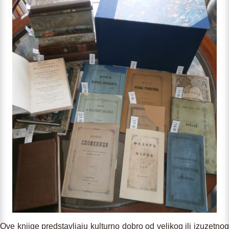
Ove knjige predstavljaju kulturno dobro od velikog ili izuzetnog