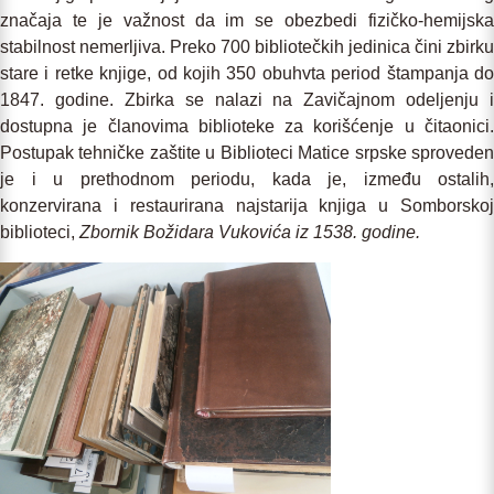
značaja te je važnost da im se obezbedi fizičko-hemijska
stabilnost nemerljiva. Preko 700 bibliotečkih jedinica čini zbirku
stare i retke knjige, od kojih 350 obuhvta period štampanja do
1847. godine. Zbirka se nalazi na Zavičajnom odeljenju i
dostupna je članovima biblioteke za korišćenje u čitaonici.
Postupak tehničke zaštite u Biblioteci Matice srpske sproveden
je i u prethodnom periodu, kada je, između ostalih,
konzervirana i restaurirana najstarija knjiga u Somborskoj
biblioteci,
Zbornik Božidara Vukovića iz 1538. godine.