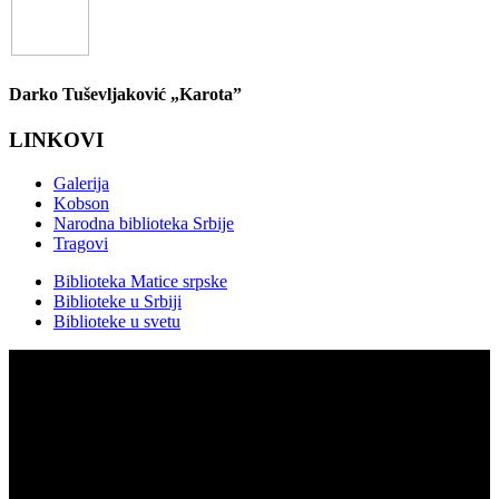
Darko Tuševljaković „Karota”
LINKOVI
Galerija
Kobson
Narodna biblioteka Srbije
Tragovi
Biblioteka Matice srpske
Biblioteke u Srbiji
Biblioteke u svetu