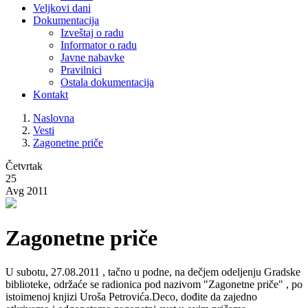
Veljkovi dani
Dokumentacija
Izveštaj o radu
Informator o radu
Javne nabavke
Pravilnici
Ostala dokumentacija
Kontakt
Naslovna
Vesti
Zagonetne priče
Četvrtak
25
Avg 2011
Zagonetne priče
U subotu, 27.08.2011 , tačno u podne, na dečjem odeljenju Gradske
biblioteke, održaće se radionica pod nazivom "Zagonetne priče" , po
istoimenoj knjizi Uroša Petrovića.Deco, dođite da zajedno