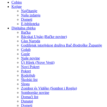
Cobiss
Knjige
Najčitanije
Naša izdanja
Dometi
E-biblioteka
Digitalna zbirka
Bačka
Bácskai Ujság (Bačke novine)
Glas Naroda
Godišnjak istorijskog društva Bač-Bodroške Županije
Golub
Gusle
Naše novine
Űj Hírek (Nove Vesti)
Novi Pokret
Pokret
Rodoljub
Školski list
Sloga
Zombor és Vidéke (Sombor i Regija)
Somborske novine
Domaći list
Dunataj
Dometi