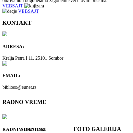
otkrivamo i odgonetamo zagonetni svet u ovim pričama.
VEBSAJT
VEBSAJT
KONTAKT
ADRESA:
Kralja Petra I 11, 25101 Sombor
EMAIL:
biblioso@eunet.rs
RADNO VREME
FOTO GALERIJA
RADNIM DANOM:
SUBOTOM: