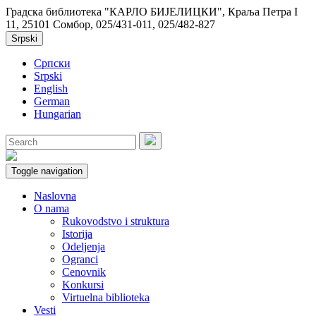
Градска библиотека "КАРЛО БИЈЕЛИЦКИ", Краља Петра I
11, 25101 Сомбор, 025/431-011, 025/482-827
Srpski
Српски
Srpski
English
German
Hungarian
Toggle navigation
Naslovna
O nama
Rukovodstvo i struktura
Istorija
Odeljenja
Ogranci
Cenovnik
Konkursi
Virtuelna biblioteka
Vesti