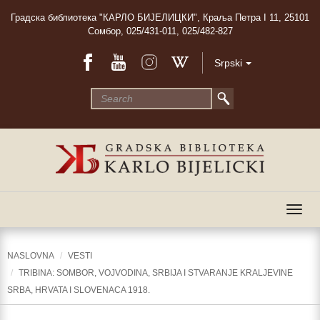
Градска библиотека "КАРЛО БИЈЕЛИЦКИ", Краља Петра I 11, 25101
Сомбор, 025/431-011, 025/482-827
Srpski
Togg
navig
NASLOVNA
VESTI
TRIBINA: SOMBOR, VOJVODINA, SRBIJA I STVARANJE KRALJEVINE
SRBA, HRVATA I SLOVENACA 1918.