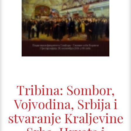
Tribina: Sombor,
Vojvodina, Srbija i
stvaranje Kraljevine