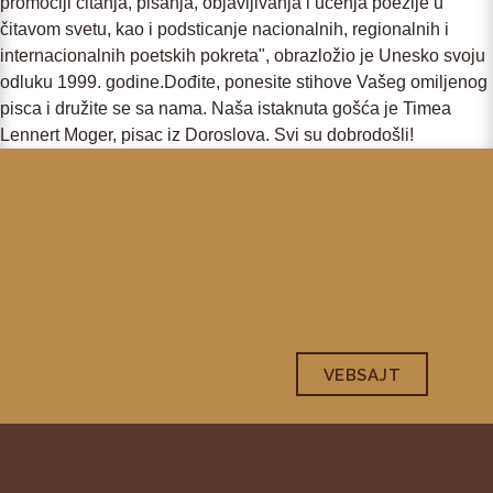
promociji čitanja, pisanja, objavljivanja i učenja poezije u
čitavom svetu, kao i podsticanje nacionalnih, regionalnih i
internacionalnih poetskih pokreta", obrazložio je Unesko svoju
odluku 1999. godine.Dođite, ponesite stihove Vašeg omiljenog
pisca i družite se sa nama. Naša istaknuta gošća je Timea
Lennert Moger, pisac iz Doroslova. Svi su dobrodošli!
VEBSAJT