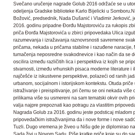
Svečano uručenje nagrade Golub 2016 održaće se u utorak
odeljenja Gradske biblioteke Karlo Bijelicki u Somboru.Na
Božović, predsednik, Nada Dušanić i Vladimir Jerković,
2016. godinu pripadne Đorđu Majstoroviću za rukopis zbi
priča Đorđa Majstorovića u zbirci pripovedaka Ulica izgu
razumevanja i izražavanja raznovrsnosti savremene svak
pričama, nekada u pričama stabilne i razuđene naracije, 
tumačenja neposredne svakodnevice i kao način da se d
oscilira između različitih lica i perspektiva iz kojih se pr
stvarnosti, između vrhunskih pisaca moderne literature i 
najčešće iz iskustvene perspektive, polazeći od ranih jad
urbanom, socijalnom i istorijskom kontekstu. Otuda priče u 
istraživanje i preispitivanje, pri čemu se oni nekada viš
prilikama više su usmereni na sam tematski okvir ovih prič
valja najpre prepoznati kao potragu za vlastitim pripove
Nagrada Golub za 2016. godinu jeste podsticaj mladom pis
pripovedačkim istraživanjima da i nove forme i nove sadr
Tuzli. Dugo vremena je živeo u Nišu gde je diplomirao na 
Sada živi u Novom Sadu. Piše kratke priče koje su do sa