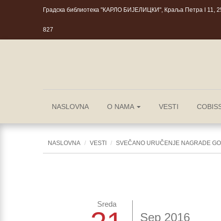
Градска библиотека "КАРЛО БИЈЕЛИЦКИ", Краља Петра I 11, 25
827
NASLOVNA
O NAMA
VESTI
COBIS
NASLOVNA
VESTI
SVEČANO URUČENJE NAGRADE GO
Sreda
Sep 2016