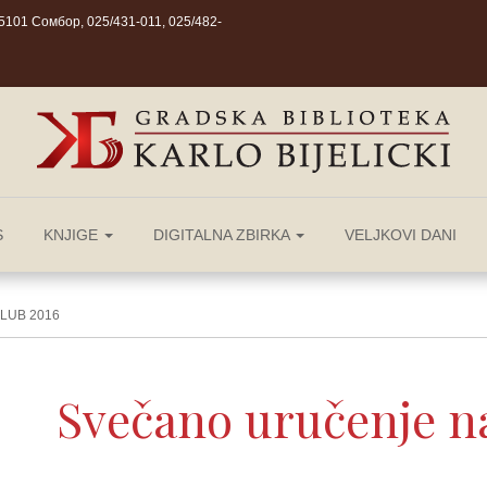
101 Сомбор, 025/431-011, 025/482-
S
KNJIGE
DIGITALNA ZBIRKA
VELJKOVI DANI
LUB 2016
Svečano uručenje n