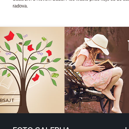
radova.
EBSAJT