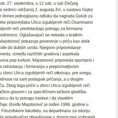
, 27. septembra, u 12 sati, u sali Dečjeg
 sednici održanoj 2. avgusta žiri, u sastavu Gojko
 je doneo jednoglasnu odluku da nagrada Golub za
rke pripovedaka Ulica izgubljenih reči.Osamnaest
bljenih reči predstavljaju potragu za formama
odnevice. Oglašavajući se nekada u kratkim
Majstorović pokazuje poverenje u priču kao oblik
ođe do dubljih uvida. Njegovo pripovedanje
ipoveda, između različitih gradova i aspekata
ikona pop kulture. Majstorović pripoveda spontano i
a odrastanja i formiranja u prepoznatljivom
zbirci Ulica izgubljenih reči otkrivaju, pre svega,
e odnose na sam postupak pričanja, a u drugim
a. Zbog toga priče u zbirci Ulica izgubljenih reči
dačkim glasom i za specifičnom tačkom gledišta.
cu da tu potragu nastavi i da vlastitim
žaje. Đorđe Majstorović je rođen 1986. godine u
Filozofskom fakultetu, na departmanu za istoriju.
da pojedinačno objavljivane u zbornicima izabranih