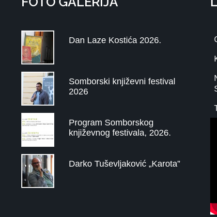
FOTO GALERIJA
Dan Laze Kostića 2026.
Somborski književni festival
2026
Program Somborskog
književnog festivala, 2026.
Darko Tuševljaković „Karota”