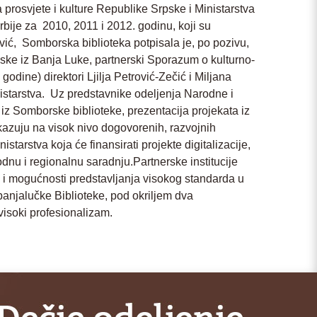
rosvjete i kulture Republike Srpske i Ministarstva
rbije za 2010, 2011 i 2012. godinu, koji su
ović, Somborska biblioteka potpisala je, po pozivu,
ske iz Banja Luke, partnerski Sporazum o kulturno-
dine) direktori Ljilja Petrović-Zečić i Miljana
nistarstva. Uz predstavnike odeljenja Narodne i
iz Somborske biblioteke, prezentacija projekata iz
kazuju na visok nivo dogovorenih, razvojnih
tarstva koja će finansirati projekte digitalizacije,
nu i regionalnu saradnju.Partnerske institucije
i mogućnosti predstavljanja visokog standarda u
 banjalučke Biblioteke, pod okriljem dva
visoki profesionalizam.