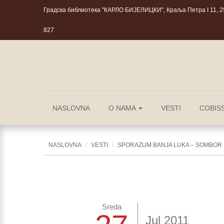
Градска библиотека "КАРЛО БИЈЕЛИЦКИ", Краља Петра I 11, 25
827
NASLOVNA
O NAMA
VESTI
COBIS
NASLOVNA
VESTI
SPORAZUM BANJA LUKA – SOMBOR
Sreda
Jul 2011