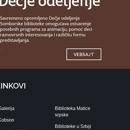
VEBSAJT
LINKOVI
Galerija
Biblioteka Matice
srpske
Kobson
Biblioteke u Srbiji