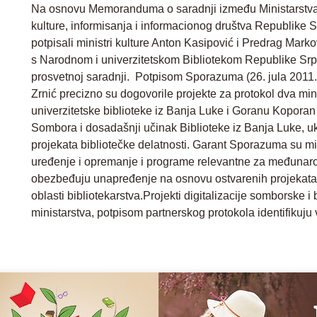
Na osnovu Memoranduma o saradnji između Ministarstva p
kulture, informisanja i informacionog društva Republike S
potpisali ministri kulture Anton Kasipović i Predrag Mark
s Narodnom i univerzitetskom Bibliotekom Republike Srp
prosvetnoj saradnji. Potpisom Sporazuma (26. jula 2011. go
Zrnić precizno su dogovorile projekte za protokol dva mi
univerzitetske biblioteke iz Banja Luke i Goranu Koporan 
Sombora i dosadašnji učinak Biblioteke iz Banja Luke, u
projekata bibliotečke delatnosti. Garant Sporazuma su minis
uređenje i opremanje i programe relevantne za međunarod
obezbeđuju unapređenje na osnovu ostvarenih projekata 
oblasti bibliotekarstva.Projekti digitalizacije somborske i
ministarstva, potpisom partnerskog protokola identifikuju 