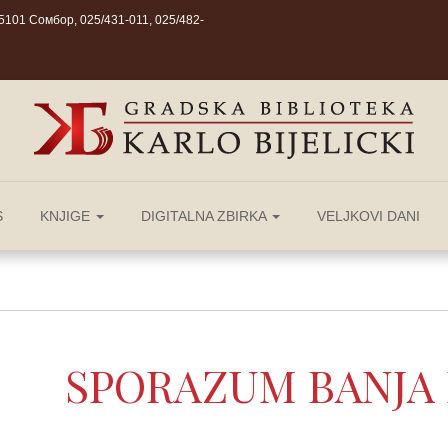
101 Сомбор, 025/431-011, 025/482-
S
KNJIGE
DIGITALNA ZBIRKA
VELJKOVI DANI
SPORAZUM BANJA