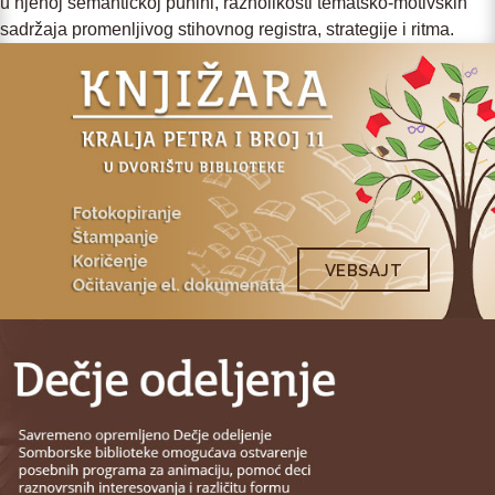
u njenoj semantičkoj punini, raznolikosti tematsko-motivskih
sadržaja promenljivog stihovnog registra, strategije i ritma.
VEBSAJT