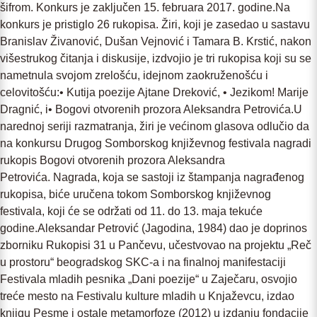
šifrom. Konkurs je zaključen 15. februara 2017. godine.Na
konkurs je pristiglo 26 rukopisa. Žiri, koji je zasedao u sastavu
Branislav Živanović, Dušan Vejnović i Tamara B. Krstić, nakon
višestrukog čitanja i diskusije, izdvojio je tri rukopisa koji su se
nametnula svojom zrelošću, idejnom zaokruženošću i
celovitošću:• Kutija poezije Ajtane Dreković, • Jezikom! Marije
Dragnić, i• Bogovi otvorenih prozora Aleksandra Petrovića.U
narednoj seriji razmatranja, žiri je većinom glasova odlučio da
na konkursu Drugog Somborskog književnog festivala nagradi
rukopis Bogovi otvorenih prozora Aleksandra
Petrovića. Nagrada, koja se sastoji iz štampanja nagrađenog
rukopisa, biće uručena tokom Somborskog književnog
festivala, koji će se održati od 11. do 13. maja tekuće
godine.Aleksandar Petrović (Jagodina, 1984) dao je doprinos
zborniku Rukopisi 31 u Pančevu, učestvovao na projektu „Reč
u prostoru“ beogradskog SKC-a i na finalnoj manifestaciji
Festivala mladih pesnika „Dani poezije“ u Zaječaru, osvojio
treće mesto na Festivalu kulture mladih u Knjaževcu, izdao
knjigu Pesme i ostale metamorfoze (2012) u izdanju fondacije