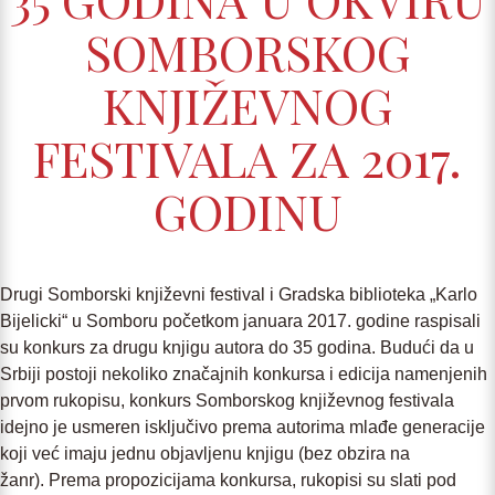
SOMBORSKOG
KNJIŽEVNOG
FESTIVALA ZA 2017.
GODINU
Drugi Somborski književni festival i Gradska biblioteka „Karlo
Bijelicki“ u Somboru početkom januara 2017. godine raspisali
su konkurs za drugu knjigu autora do 35 godina. Budući da u
Srbiji postoji nekoliko značajnih konkursa i edicija namenjenih
prvom rukopisu, konkurs Somborskog književnog festivala
idejno je usmeren isključivo prema autorima mlađe generacije
koji već imaju jednu objavljenu knjigu (bez obzira na
žanr). Prema propozicijama konkursa, rukopisi su slati pod