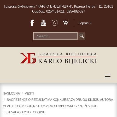
Градска библиотека "КАРЛО БИЈЕЛИЦКИ", Краља Петра I 11, 25101
Сомбор, 025/431-011, 025/482-827
Srpski
Togg
navig
NASLOVNA
VESTI
SAOPŠTENJE O REZULTATIMA KONKURSA ZA DRUGU KNJIGU AUTORA
MLAĐIH OD 35 GODINA U OKVIRU SOMBORSKOG KNJIŽEVNOG
FESTIVALA ZA 2017. GODINU