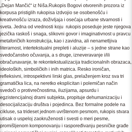
„Dejan Mančić“ iz Niša.Rukopis Bogovi otvorenih prozora iz
korpusa pristiglih rukopisa izdvojio se osobenošću i
kreativnošću izraza, doživljaja i osećaja urbane stvarnosti i
sveta. Jedna od vrednosti koju rukopis poseduje jeste njegova
jezička raskoš i snaga, slikovni govor i imaginativnost u pravcu
metaforičkih konstrukcija, kao i zavidna, ali nenametljiva
literarnost, intertekstualni prepleti i aluzije – s jedne strane kao
svedočanstvo očuvanja, a s druge, izneveravanje i/ili
obračunavanje, te rekontekstualizacija tradicionalnih obrazaca,
ideoloških, simboličkih i inih matrica. Resko ironičan,
refleksivni, introspektivni lirski glas, prelaženjem kroz sva tri
gramatička lica, na neretko eksplicitan i polemičan način
svedoči o protivrečnostima, iluzijama, apsurdu i
egzistencijalnoj drami subjekta, propituje dehumanizaciju i
desocijalizaciju društva i pojedinca. Bez formalne podele na
cikluse, sa trideset jednom uvrštenom pesmom, rukopis stvara
utisak o uspeloj zaokruženosti i svesti o meri pesme,
promišljenom komponovanju i raspoređivanju pesničke građe