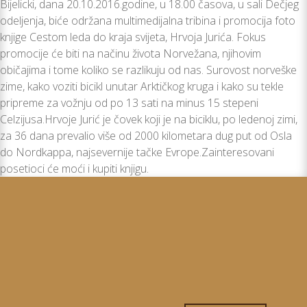
Bijelicki, dana 20.10.2016.godine, u 18.00 časova, u sali Dečjeg
odeljenja, biće održana multimedijalna tribina i promocija foto
knjige Cestom leda do kraja svijeta, Hrvoja Jurića. Fokus
promocije će biti na načinu života Norvežana, njihovim
običajima i tome koliko se razlikuju od nas. Surovost norveške
zime, kako voziti bicikl unutar Arktičkog kruga i kako su tekle
pripreme za vožnju od po 13 sati na minus 15 stepeni
Celzijusa.Hrvoje Jurić je čovek koji je na biciklu, po ledenoj zimi,
za 36 dana prevalio više od 2000 kilometara dug put od Osla
do Nordkappa, najsevernije tačke Evrope.Zainteresovani
posetioci će moći i kupiti knjigu.