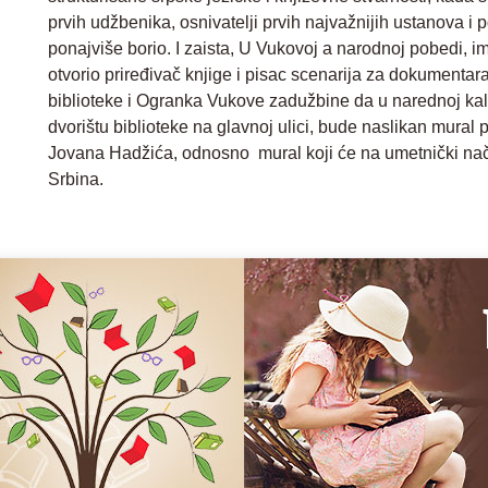
prvih udžbenika, osnivatelji prvih najvažnijih ustanova i
ponajviše borio. I zaista, U Vukovoj a narodnoj pobedi, 
otvorio priređivač knjige i pisac scenarija za dokumentara
biblioteke i Ogranka Vukove zadužbine da u narednoj kal
dvorištu biblioteke na glavnoj ulici, bude naslikan mura
Jovana Hadžića, odnosno mural koji će na umetnički nač
Srbina.