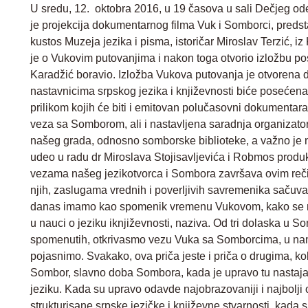
U sredu, 12. oktobra 2016, u 19 časova u sali Dečjeg ode
je projekcija dokumentarnog filma Vuk i Somborci, predst
kustos Muzeja jezika i pisma, istoričar Miroslav Terzić, i
je o Vukovim putovanjima i nakon toga otvorio izložbu p
Karadžić boravio. Izložba Vukova putovanja je otvorena 
nastavnicima srpskog jezika i književnosti biće poseće
prilikom kojih će biti i emitovan polučasovni dokumentar
veza sa Somborom, ali i nastavljena saradnja organizat
našeg grada, odnosno somborske biblioteke, a važno je na
udeo u radu dr Miroslava Stojisavljevića i Robmos produkc
vezama našeg jezikotvorca i Sombora završava ovim rečim
njih, zaslugama vrednih i poverljivih savremenika sačuva
danas imamo kao spomenik vremenu Vukovom, kako se ne
u nauci o jeziku iknjiževnosti, naziva. Od tri dolaska u S
spomenutih, otkrivasmo vezu Vuka sa Somborcima, u nam
pojasnimo. Svakako, ova priča jeste i priča o drugima, kol
Sombor, slavno doba Sombora, kada je upravo tu nastajal
jeziku. Kada su upravo odavde najobrazovaniji i najbolji odl
strukturisane srpske jezičke i književne stvarnosti, kada s