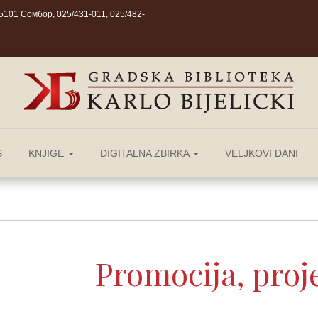
101 Сомбор, 025/431-011, 025/482-
S
KNJIGE
DIGITALNA ZBIRKA
VELJKOVI DANI
Promocija, proje