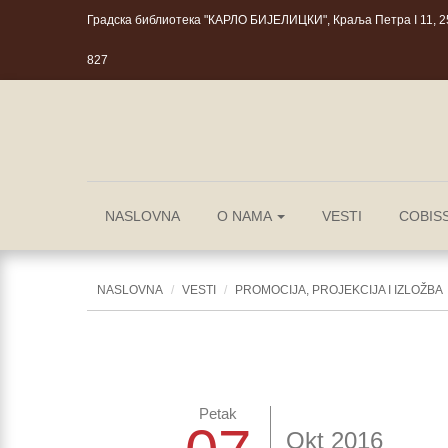
Градска библиотека "КАРЛО БИЈЕЛИЦКИ", Краља Петра I 11, 25
827
NASLOVNA
O NAMA
VESTI
COBIS
NASLOVNA
VESTI
PROMOCIJA, PROJEKCIJA I IZLOŽBA
Petak
Okt 2016