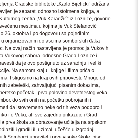
ljenja Gradske biblioteke „Karlo Bijelicki“ održana
avljen je separat, odnosno istoimena knjiga, a
z Kulturnog centra „Vuk Karadžić“ iz Loznice, govorio
osvećenu mestima u kojima je Vuk Stefanović
do 26. oktobra i po dogovoru sa pojedinim
na u organizovanim dolascima somborskih đaka
ac. Na ovaj način nastavljena je promocija Vukovih
ora Vukovog sabora, odnosno Grada Loznice i
vesti da je ovo postignuto uz saradnju i veliki
ije. Na samom kraju i knjige i filma priča o
a: I stigosmo na kraj ovih pripovesti. Mnoge od
nih zabeleški, zahvaljujući pisanim dokazima,
retko početak i prva polovina devetnestog veka,
ombor, do svih onih na početku pobrojanih i
eri da istovremeno neke od tih veza podobro i
iko i o Vuku, ali sve zajedno prikazuje i Grad
a prva škola za obrazovanje učitelja na srpskom
azili i gradili ili uzimali učešće u izgradnji
u ti Somborci upravitelji prve visoke škole, pisci