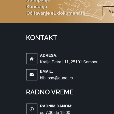
V
KONTAKT
ADRESA:
Kralja Petra I 11, 25101 Sombor
EMAIL:
biblioso@eunet.rs
RADNO VREME
RADNIM DANOM:
od 7:30 dо 19:00