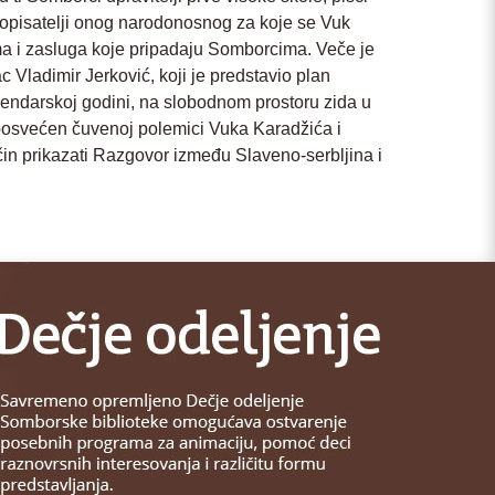
 popisatelji onog narodonosnog za koje se Vuk
ima i zasluga koje pripadaju Somborcima. Veče je
c Vladimir Jerković, koji je predstavio plan
endarskoj godini, na slobodnom prostoru zida u
l posvećen čuvenoj polemici Vuka Karadžića i
in prikazati Razgovor između Slaveno-serbljina i