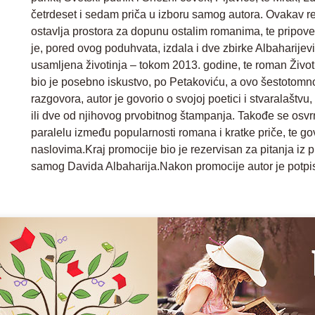
četrdeset i sedam priča u izboru samog autora. Ovakav re
ostavlja prostora za dopunu ostalim romanima, te pripove
je, pored ovog poduhvata, izdala i dve zbirke Albaharijevih
usamljena životinja – tokom 2013. godine, te roman Život
bio je posebno iskustvo, po Petakoviću, a ovo šestotomn
razgovora, autor je govorio o svojoj poetici i stvaralaštvu
ili dve od njihovog prvobitnog štampanja. Takođe se osvr
paralelu između popularnosti romana i kratke priče, te go
naslovima.Kraj promocije bio je rezervisan za pitanja iz pu
samog Davida Albaharija.Nakon promocije autor je potpi