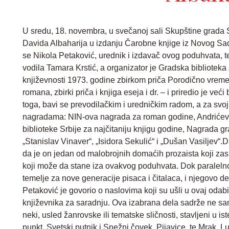
U sredu, 18. novembra, u svečanoj sali Skupštine grada 
Davida Albaharija u izdanju Čarobne knjige iz Novog Sada
se Nikola Petaković, urednik i izdavač ovog poduhvata, te
vodila Tamara Krstić, a organizator je Gradska biblioteka „
književnosti 1973. godine zbirkom priča Porodično vreme,
romana, zbirki priča i knjiga eseja i dr. – i priredio je već
toga, bavi se prevodilačkim i uredničkim radom, a za sv
nagradama: NIN-ova nagrada za roman godine, Andrićev
biblioteke Srbije za najčitaniju knjigu godine, Nagrada 
„Stanislav Vinaver“, „Isidora Sekulić“ i „Dušan Vasiljev“.
da je on jedan od malobrojnih domaćih prozaista koji zas
koji može da stane iza ovakvog poduhvata. Dok paralelno 
temelje za nove generacije pisaca i čitalaca, i njegovo de
Petaković je govorio o naslovima koji su ušli u ovaj odabi
književnika za saradnju. Ova izabrana dela sadrže ne sa
neki, usled žanrovske ili tematske sličnosti, stavljeni u i
punkt, Svetski putnik i Snežni čovek, Pijavice, te Mrak, Lu