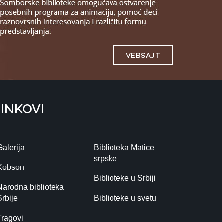
VEBSAJT
LINKOVI
Galerija
Biblioteka Matice
srpske
Kobson
Biblioteke u Srbiji
Narodna biblioteka
Srbije
Biblioteke u svetu
Tragovi