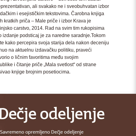
prezentativan, ali svakako ne i sveobuhvatan izbor
dačkim i esejističkim tekstovima. Čarobna knjiga
 kratkih priča – Male priče i izbor Krava je
injsko carstvo, 2014. Rad na svim tim rukopisima
o izdanje podsticaj je za naredne saradnje.Tokom
, te kako percepira svoja starija dela nakon deceniju
nuo na aktuelnu izdavačku politiku, praveći
vorio o ličnim favoritima među svojim
blike i čitanje priče „Mala svetlost“ od strane
sivao knjige brojnim posetiocima.