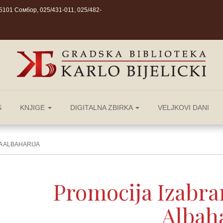
101 Сомбор, 025/431-011, 025/482-
S
KNJIGE
DIGITALNA ZBIRKA
VELJKOVI DANI
A ALBAHARIJA
Promocija Izabra
Albaha