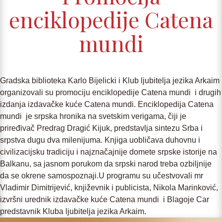
enciklopedije Catena
mundi
Gradska biblioteka Karlo Bijelicki i Klub ljubitelja jezika Arkaim
organizovali su promociju enciklopedije Catena mundi i drugih
izdanja izdavačke kuće Catena mundi. Enciklopedija Catena
mundi je srpska hronika na svetskim verigama, čiji je
priređivač Predrag Dragić Kijuk, predstavlja sintezu Srba i
srpstva dugu dva milenijuma. Knjiga uobličava duhovnu i
civilizacijsku tradiciju i najznačajnije domete srpske istorije na
Balkanu, sa jasnom porukom da srpski narod treba ozbiljnije
da se okrene samospoznaji.U programu su učestvovali mr
Vladimir Dimitrijević, književnik i publicista, Nikola Marinković,
izvršni urednik izdavačke kuće Catena mundi i Blagoje Car
predstavnik Kluba ljubitelja jezika Arkaim.