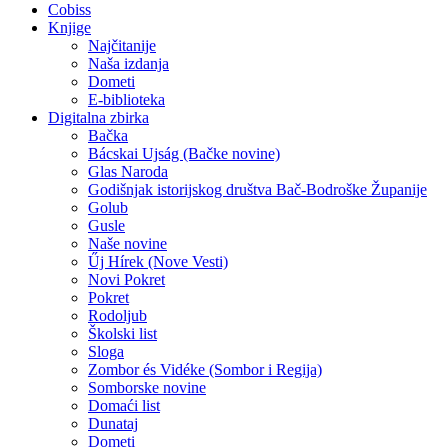
Cobiss
Knjige
Najčitanije
Naša izdanja
Dometi
E-biblioteka
Digitalna zbirka
Bačka
Bácskai Ujság (Bačke novine)
Glas Naroda
Godišnjak istorijskog društva Bač-Bodroške Županije
Golub
Gusle
Naše novine
Űj Hírek (Nove Vesti)
Novi Pokret
Pokret
Rodoljub
Školski list
Sloga
Zombor és Vidéke (Sombor i Regija)
Somborske novine
Domaći list
Dunataj
Dometi