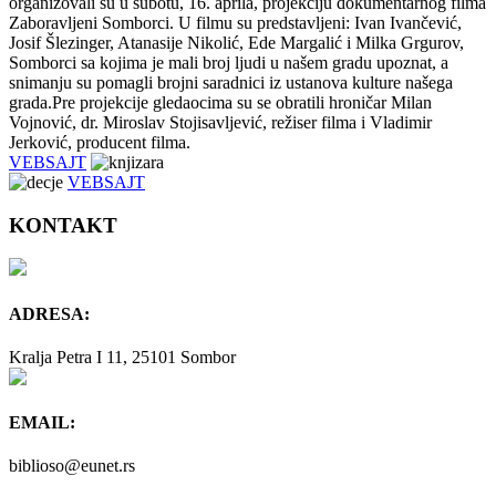
organizovali su u subotu, 16. aprila, projekciju dokumentarnog filma
Zaboravljeni Somborci. U filmu su predstavljeni: Ivan Ivančević,
Josif Šlezinger, Atanasije Nikolić, Ede Margalić i Milka Grgurov,
Somborci sa kojima je mali broj ljudi u našem gradu upoznat, a
snimanju su pomagli brojni saradnici iz ustanova kulture našega
grada.Pre projekcije gledaocima su se obratili hroničar Milan
Vojnović, dr. Miroslav Stojisavljević, režiser filma i Vladimir
Jerković, producent filma.
VEBSAJT
VEBSAJT
KONTAKT
ADRESA:
Kralja Petra I 11, 25101 Sombor
EMAIL:
biblioso@eunet.rs