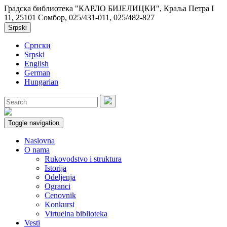
Градска библиотека "КАРЛО БИЈЕЛИЦКИ", Краља Петра I
11, 25101 Сомбор, 025/431-011, 025/482-827
Srpski
Српски
Srpski
English
German
Hungarian
Toggle navigation
Naslovna
O nama
Rukovodstvo i struktura
Istorija
Odeljenja
Ogranci
Cenovnik
Konkursi
Virtuelna biblioteka
Vesti