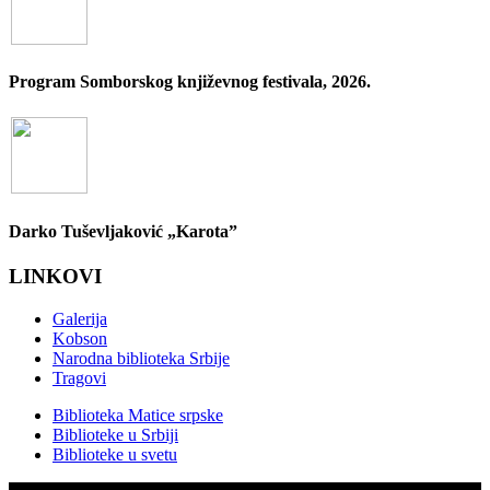
Program Somborskog književnog festivala, 2026.
Darko Tuševljaković „Karota”
LINKOVI
Galerija
Kobson
Narodna biblioteka Srbije
Tragovi
Biblioteka Matice srpske
Biblioteke u Srbiji
Biblioteke u svetu