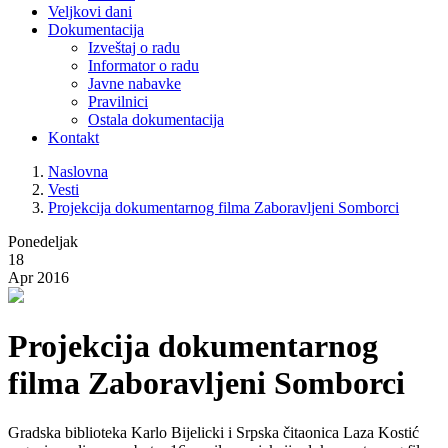
Veljkovi dani
Dokumentacija
Izveštaj o radu
Informator o radu
Javne nabavke
Pravilnici
Ostala dokumentacija
Kontakt
Naslovna
Vesti
Projekcija dokumentarnog filma Zaboravljeni Somborci
Ponedeljak
18
Apr 2016
Projekcija dokumentarnog
filma Zaboravljeni Somborci
Gradska biblioteka Karlo Bijelicki i Srpska čitaonica Laza Kostić