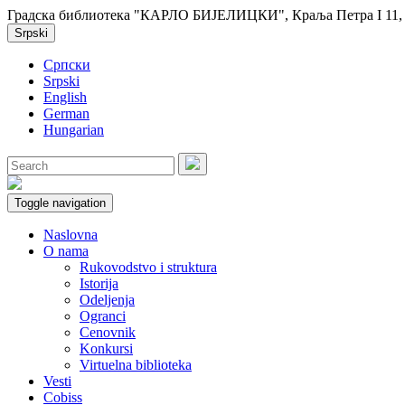
Градска библиотека "КАРЛО БИЈЕЛИЦКИ", Краља Петра I 11, 2
Srpski
Српски
Srpski
English
German
Hungarian
Toggle navigation
Naslovna
O nama
Rukovodstvo i struktura
Istorija
Odeljenja
Ogranci
Cenovnik
Konkursi
Virtuelna biblioteka
Vesti
Cobiss