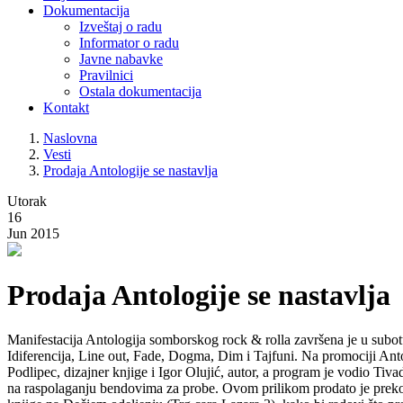
Dokumentacija
Izveštaj o radu
Informator o radu
Javne nabavke
Pravilnici
Ostala dokumentacija
Kontakt
Naslovna
Vesti
Prodaja Antologije se nastavlja
Utorak
16
Jun 2015
Prodaja Antologije se nastavlja
Manifestacija Antologija somborskog rock & rolla završena je u subotu
Idiferencija, Line out, Fade, Dogma, Dim i Tajfuni. Na promociji Anto
Podlipec, dizajner knjige i Igor Olujić, autor, a program je vodio Tiva
na raspolaganju bendovima za probe. Ovom prilikom prodato je preko 8