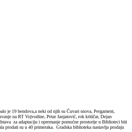
upalo je 19 bendova,a neki od njih su Čuvari snova, Pergament,
vanje na RT Vojvodine, Petar Janjatović, rok kritičar, Dejan
edstava za adaptaciju i opremanje pomoćne prostorije u Biblioteci biti
la prodati su u 40 primeraka. Gradska biblioteka nastavlja prodaju