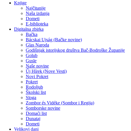
Knjige
Najčitanije
Naša izdanja
Dometi
E-biblioteka
Digitalna zbirka
Bačka
Bácskai Ujság (Bačke novine)
Glas Naroda
Godišnjak istorijskog društva Bač-Bodroške Županije
Golub
Gusle
Naše novine
Űj Hírek (Nove Vesti)
Novi Pokret
Pokret
Rodoljub
Školski list
Sloga
Zombor és Vidéke (Sombor i Regija)
Somborske novine
Domaći list
Dunataj
Dometi
Veljkovi dani