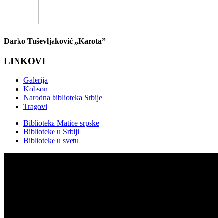
Darko Tuševljaković „Karota”
LINKOVI
Galerija
Kobson
Narodna biblioteka Srbije
Tragovi
Biblioteka Matice srpske
Biblioteke u Srbiji
Biblioteke u svetu