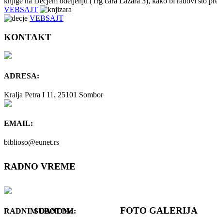
knjige na Dečjem odeljenju (Trg cara Lazara 3), kako bi radovi što pr
VEBSAJT
VEBSAJT
KONTAKT
ADRESA:
Kralja Petra I 11, 25101 Sombor
EMAIL:
biblioso@eunet.rs
RADNO VREME
FOTO GALERIJA
RADNIM DANOM:
SUBOTOM: