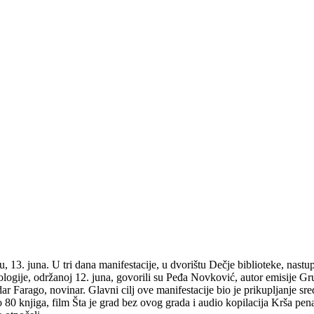
, 13. juna. U tri dana manifestacije, u dvorištu Dečje biblioteke, nast
logije, održanoj 12. juna, govorili su Peđa Novković, autor emisije Gru
dar Farago, novinar. Glavni cilj ove manifestacije bio je prikupljanje sr
0 knjiga, film Šta je grad bez ovog grada i audio kopilacija Krša pena