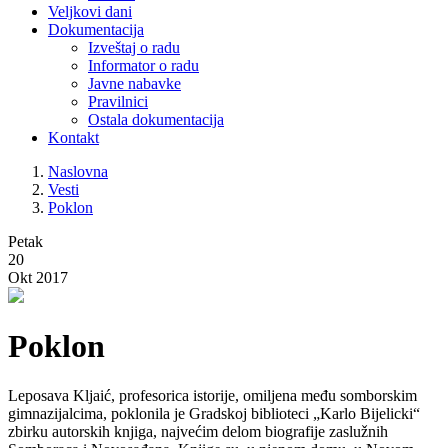
Veljkovi dani
Dokumentacija
Izveštaj o radu
Informator o radu
Javne nabavke
Pravilnici
Ostala dokumentacija
Kontakt
Naslovna
Vesti
Poklon
Petak
20
Okt 2017
Poklon
Leposava Kljaić, profesorica istorije, omiljena među somborskim
gimnazijalcima, poklonila je Gradskoj biblioteci „Karlo Bijelicki“
zbirku autorskih knjiga, najvećim delom biografije zaslužnih