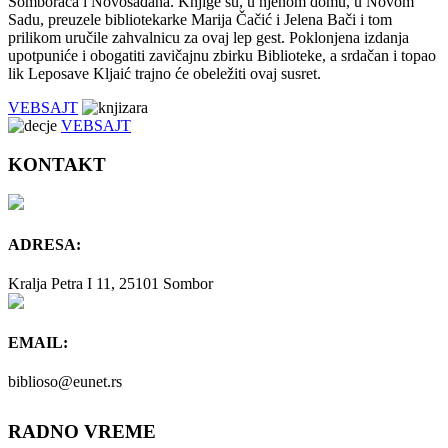
Somboraca i Novosađana. Knjige su, u njenom domu, u Novom
Sadu, preuzele bibliotekarke Marija Čačić i Jelena Bači i tom
prilikom uručile zahvalnicu za ovaj lep gest. Poklonjena izdanja
upotpuniće i obogatiti zavičajnu zbirku Biblioteke, a srdačan i topao
lik Leposave Kljaić trajno će obeležiti ovaj susret.
VEBSAJT
VEBSAJT
KONTAKT
ADRESA:
Kralja Petra I 11, 25101 Sombor
EMAIL:
biblioso@eunet.rs
RADNO VREME