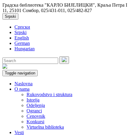
Градска библиотека "КАРЛО БИЈЕЛИЦКИ", Краља Петра I
11, 25101 Сомбор, 025/431-011, 025/482-827
Srpski
Српски
Srpski
English
German
Hungarian
Toggle navigation
Naslovna
O nama
Rukovodstvo i struktura
Istorija
Odeljenja
Ogranci
Cenovnik
Konkursi
Virtuelna biblioteka
Vesti