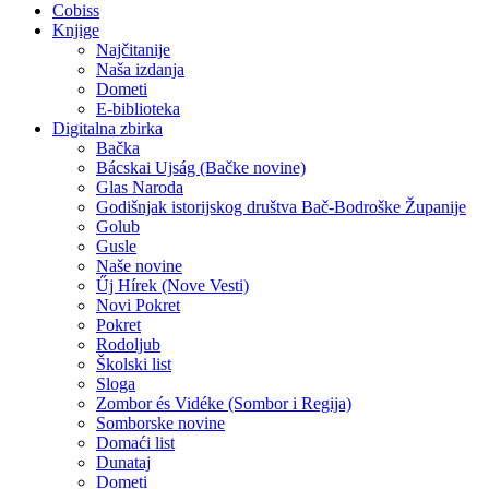
Cobiss
Knjige
Najčitanije
Naša izdanja
Dometi
E-biblioteka
Digitalna zbirka
Bačka
Bácskai Ujság (Bačke novine)
Glas Naroda
Godišnjak istorijskog društva Bač-Bodroške Županije
Golub
Gusle
Naše novine
Űj Hírek (Nove Vesti)
Novi Pokret
Pokret
Rodoljub
Školski list
Sloga
Zombor és Vidéke (Sombor i Regija)
Somborske novine
Domaći list
Dunataj
Dometi