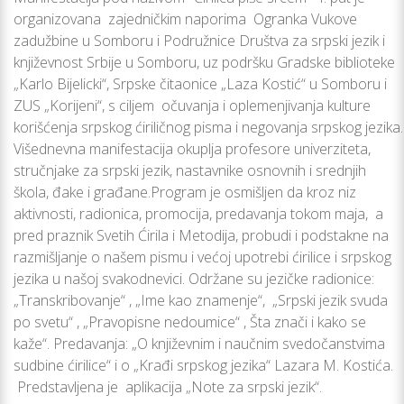
organizovana zajedničkim naporima Ogranka Vukove
zadužbine u Somboru i Podružnice Društva za srpski jezik i
književnost Srbije u Somboru, uz podršku Gradske biblioteke
„Karlo Bijelicki“, Srpske čitaonice „Laza Kostić“ u Somboru i
ZUS „Korijeni“, s ciljem očuvanja i oplemenjivanja kulture
korišćenja srpskog ćiriličnog pisma i negovanja srpskog jezika.
Višednevna manifestacija okuplja profesore univerziteta,
stručnjake za srpski jezik, nastavnike osnovnih i srednjih
škola, đake i građane.Program je osmišljen da kroz niz
aktivnosti, radionica, promocija, predavanja tokom maja, a
pred praznik Svetih Ćirila i Metodija, probudi i podstakne na
razmišljanje o našem pismu i većoj upotrebi ćirilice i srpskog
jezika u našoj svakodnevici. Održane su jezičke radionice:
„Transkribovanje“ , „Ime kao znamenje“, „Srpski jezik svuda
po svetu“ , „Pravopisne nedoumice“ , Šta znači i kako se
kaže“. Predavanja: „O književnim i naučnim svedočanstvima
sudbine ćirilice“ i o „Krađi srpskog jezika“ Lazara M. Kostića.
Predstavljena je aplikacija „Note za srpski jezik“.