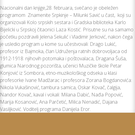
Nacionalni dan knjige,28. februara, svečano je obeležen
programom Znamenite Srpkinje – Milunki Savić u čast, koji su
organizovali Kolo srpskih sestara i Gradska biblioteka Karlo
Bijelicki u Srpskoj čitaonici Laza Kostić. Prisutne su na samamo
početku pozdravili Jelena Sekulić i Vladimir Jerković, nakon čega
je usledio program u kome su učestvovali: Drago Lukić,
profesor iz Bajmoka, član Udruženja ratnih dobrovoljaca od
1912-1918. njihovih potomaka i poštovalaca, Dragana Šuša,
glumica Narodnog pozorišta, učenici Muzičke škole Petar
Konjović iz Sombora, etno-muzikološkog odseka u klasi
profesorke Ivane Madžarac i profesora Zorana Bogdanovića:
Nikola Vukašinović, tambura samica, Oskar Kovač, čalgija,
Nandor Kovač, kaval i vokali: Milana Dabić, Nađa Popović,
Marija Kosanović, Ana Parčetić, Milica Nenadić, Dajana
Vasiljković. Voditelj programa Danijela Eror.