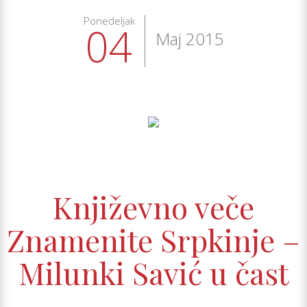
Ponedeljak
04
Maj 2015
Književno veče
Znamenite Srpkinje –
Milunki Savić u čast