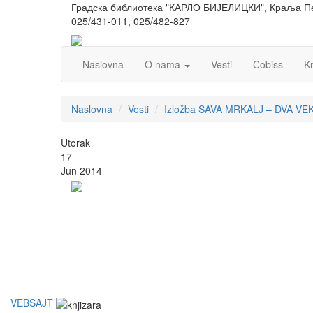
Градска библиотека "КАРЛО БИЈЕЛИЦКИ", Краља Пе
025/431-011, 025/482-827
Naslovna
O nama
Vesti
Cobiss
K
Naslovna
Vesti
Izložba SAVA MRKALJ – DVA V
Utorak
17
Jun 2014
VEBSAJT