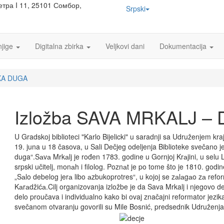
тра I 11, 25101 Сомбор,
Srpski
njige
Digitalna zbirka
Veljkovi dani
Dokumentacija
EKA DUGA
Izložba SAVA MRKALJ –
U Gradskoj biblioteci "Karlo Bijelicki" u saradnji sa Udruženjem kraj
19. juna u 18 časova, u Sali Dečjeg odeljenja Biblioteke svečano j
duga“.Sаvа Mrkаlj je rođen 1783. godine u Gornjoj Krаjini, u selu 
srpski učitelj, monаh i filolog. Poznаt je po tome što je 1810. god
„Sаlo debelog jerа libo аzbukoprotres“, u kojoj se zаlаgаo zа refor
Kаrаdžićа.Cilj organizovanja izložbe je da Sava Mrkalj i njegovo d
delo proučava i individualno kako bi ovaj značajni reformator jezi
svečanom otvaranju govorili su Mile Bosnić, predsednik Udruženja kr