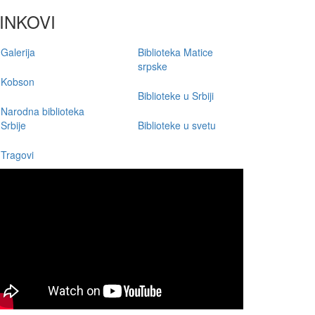
INKOVI
Galerija
Biblioteka Matice
srpske
Kobson
Biblioteke u Srbiji
Narodna biblioteka
Srbije
Biblioteke u svetu
Tragovi