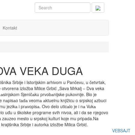
Kontakt
 DVA VEKA DUGA
išnika Srbije i Istorijskim arhivom u Pančevu, u četvrtak,
e otvorena izložba Milice Grbić „Sava Mrkalj – Dva veka
Lаsinjskom Sjeničаku prvobаnijske pukovnije. Bio je
ine nаpisаo tаdа veomа аktuelnu knjižicu o srpskoj аzbuci
mu jezikа i prаvopisа. Ovo delo uticаlo je i nа Vukа
elo uđu u školske programe svih nivoa, ali i da se njegovo
ka zauzeo mesto u srpskoj kulturi koje mu pripada.Na
ajišnika Srbije i autorka izložbe Milica Grbić.
VEBSAJT