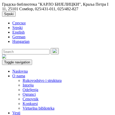
Градска библиотека "КАРЛО БИЈЕЛИЦКИ", Краља Петра I
11, 25101 Сомбор, 025/431-011, 025/482-827
Srpski
Српски
Srpski
English
German
Hungarian
Toggle navigation
Naslovna
O nama
Rukovodstvo i struktura
Istorija
Odeljenja
Ogranci
Cenovnik
Konkursi
Virtuelna biblioteka
Vesti