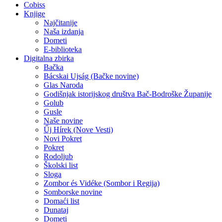
Cobiss
Knjige
Najčitanije
Naša izdanja
Dometi
E-biblioteka
Digitalna zbirka
Bačka
Bácskai Ujság (Bačke novine)
Glas Naroda
Godišnjak istorijskog društva Bač-Bodroške Županije
Golub
Gusle
Naše novine
Űj Hírek (Nove Vesti)
Novi Pokret
Pokret
Rodoljub
Školski list
Sloga
Zombor és Vidéke (Sombor i Regija)
Somborske novine
Domaći list
Dunataj
Dometi