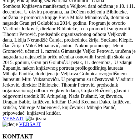
Srbije, Pokrajinskog sekretarijata za kulturu i Grada
Sombora.Književna manifestacija Veljkovi dani održana je 10. i 11.
decembra. U okviru programa, na Dečjem odeljenju Biblioteke,
održana je promocija knjige Ereja Miloša Mihailovića, dobitnika
nagrade Gran pri Golubić za 2014. godinu. Program je otvorio
Vladimir Jerković, direktor Biblioteke, a na promociji su govorili
Tihomir Petrović, predsednik organizacionog odbora Veljkovih
dana, Lidija Nerandžić Čanda, predsednica žirija, Snežana Klepić,
član žirija i Miloš Mihailović, autor. Nakon promocije, Jeleni
Gromović, učenici 1. razreda Gimnazije Veljko Petrović, uručena je
nagrada za najuspeliju priču učenika osnovnih i srednjih škola za
2015. godinu, Gran pri Golubić.U petak, 11. decembra, U zdanju
Županije, nakon književnog portreta prošlogodišnjeg laureata
Mihajla Pantića, dodeljena je Veljkova Golubica ovogodišnjem
laureautu Miru Vuksanoviću. U programu su učestvovali Vladimir
Jerković, direktor Biblioteke, Tihomir Petrović, predsednik
organizacionog odbora Veljkovih dana, Gojko Božović, glavni i
odgovorni urednik IK Arhipelag, Nada Dušanić, književnica,
Dragan Babić, književni kritičar, David Kecman Dako, književni
kritičar, Milivoje Mlađenović, književnik i Mihajlo Pantić,
pripovedač, književni kritičar.
VEBSAJT
VEBSAJT
KONTAKT