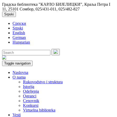
Градска библиотека "КАРЛО БИЈЕЛИЦКИ", Краља Петра I
11, 25101 Сомбор, 025/431-011, 025/482-827
Srpski
Српски
Srpski
English
German
Hungarian
Toggle navigation
Naslovna
O nama
Rukovodstvo i struktura
Istorija
Odeljenja
Ogranci
Cenovnik
Konkursi
Virtuelna biblioteka
Vesti