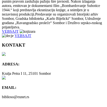
punim pravom zaslužuju pažnju šire javnosti. Nakon izlaganja
autora, emitovan je dokumentarni film „Bombardovanje Subotice
1944.“ koji predstavlja ekranizaciju knjige, a snimljen je u
nezavisnoj produkciji.Predavanje su organizovali Istorijski arhiv
Sombor, Gradska bibiloteka „Karlo Bijelicki“ Sombor, Udruženje
građana „Ravangradsko proleće“ Sombor i Društvo srpsko-ruskog
prijateljstva.
VEBSAJT
VEBSAJT
KONTAKT
ADRESA:
Kralja Petra I 11, 25101 Sombor
EMAIL:
biblioso@eunet.rs