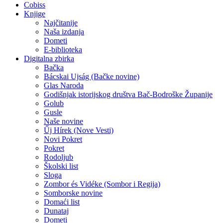
Cobiss
Knjige
Najčitanije
Naša izdanja
Dometi
E-biblioteka
Digitalna zbirka
Bačka
Bácskai Ujság (Bačke novine)
Glas Naroda
Godišnjak istorijskog društva Bač-Bodroške Županije
Golub
Gusle
Naše novine
Űj Hírek (Nove Vesti)
Novi Pokret
Pokret
Rodoljub
Školski list
Sloga
Zombor és Vidéke (Sombor i Regija)
Somborske novine
Domaći list
Dunataj
Dometi