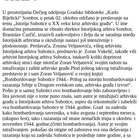
U prostorijama Dečjeg odeljenja Gradske biblioteke „Karlo
Bijelicki“ Sombor, u petak 02. oktobra održano je predavanje na
temu „Istorija Subotice u XX veku kroz arhivsku građu“. U ime
domaćina prisutnima se obratio direktor Istorijskog arhiva Sombor,
Branislav Ćurčić, izrazivši zadovoljstvo i želju da se saradnja imeđu
Istorijskih arhivima u okruženje nastavi još intenzivnije i
plodonosnije. Predavača, Zorana Veljanovića, višeg arhivistu
Istorijskog arhiva Subotice, predstavio je Zoran Vukelić, takođe viši
arhivist Istorijskog arhiva Subotica, istakavši koliki doprinost
arhivskoj struci daje istoričar Zoran Veljanović svojim radom na
istraživanju i zaštiti arhivske građe.Plod jednog takvog istraživanja
predstavio je i sam Zoran Veljanović u svojoj knjizi
„Bombordovanje Subotice 1944.- Prilog za istoriju bombardovanja i
razaranja Srbije u Drugom svetskom ratu, arhivska građa i izvori“.
Pošto je u samoj Subotici ovo bombardovanje bilo zaboravljeno i
šira javnosti nije o tome puno znala, sam autor je istražujući arhivsku
građu u Istorijskom arhivu Subotice, uspeo da rekonstruiše i zabeleži
sva bombardovanja Subotice te 1944. godine. Grad su zadesila
kako bombardovanja saveznika, u toku avgusta i septembra meseca,
(ukupno šest), tako i razaranja od strane nemačkih trupa u oktobru i
novembru 1944. godine,(četiri bombardovanja). Autor je svojim
istraživanjem pokušao da otrgne od zaborava sva ona dešavanja i
razaranja koja su zadesila Suboticu te poslednje ratne godine, a sa