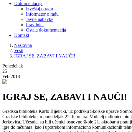
Dokumentacija
Izveštaj o radu
Informator o radu
Javne nabavke
Pravilnici
Ostala dokumentacija
Kontakt
Naslovna
Vesti
IGRAJ SE, ZABAVI I NAUČI!
Ponedeljak
25
Feb 2013
IGRAJ SE, ZABAVI I NAUČI!
Gradska biblioteka Karlo Bijelicki, uz podršku Školske uprave Sombor,
Gradske biblioteke, u ponedeljak 25. februara. Voditelj radionice bio 
Jerkovića. Učesnici su bili učenici osnovne škole 21. oktobar u pratnj
igre do računara, kao i upotrebom informaciono komunikacionih tehnolo