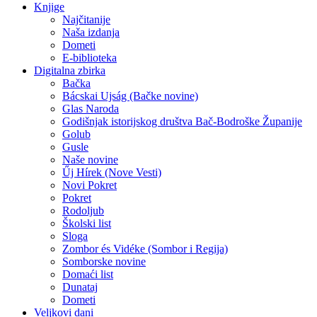
Knjige
Najčitanije
Naša izdanja
Dometi
E-biblioteka
Digitalna zbirka
Bačka
Bácskai Ujság (Bačke novine)
Glas Naroda
Godišnjak istorijskog društva Bač-Bodroške Županije
Golub
Gusle
Naše novine
Űj Hírek (Nove Vesti)
Novi Pokret
Pokret
Rodoljub
Školski list
Sloga
Zombor és Vidéke (Sombor i Regija)
Somborske novine
Domaći list
Dunataj
Dometi
Veljkovi dani