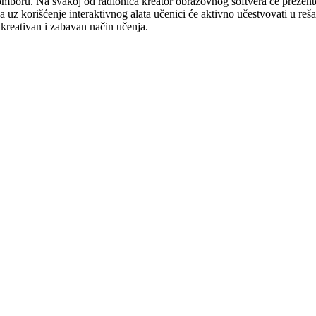
u Somboru. Na svakoj od radionica kreator obrazovnog softvera će prezen
 uz korišćenje interaktivnog alata učenici će aktivno učestvovati u reš
kreativan i zabavan način učenja.