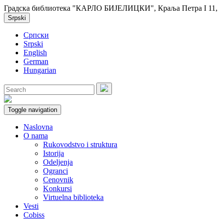
Градска библиотека "КАРЛО БИЈЕЛИЦКИ", Краља Петра I 11, 2
Srpski
Српски
Srpski
English
German
Hungarian
Toggle navigation
Naslovna
O nama
Rukovodstvo i struktura
Istorija
Odeljenja
Ogranci
Cenovnik
Konkursi
Virtuelna biblioteka
Vesti
Cobiss