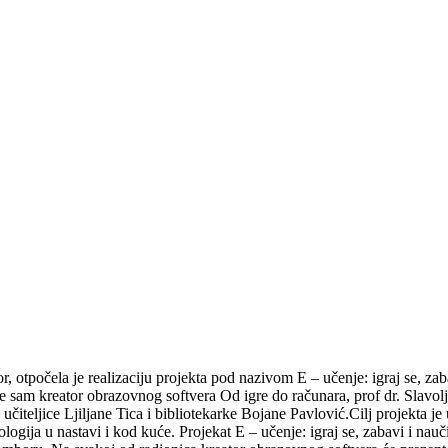
 otpočela je realizaciju projekta pod nazivom E – učenje: igraj se, zab
je sam kreator obrazovnog softvera Od igre do računara, prof dr. Slavol
i učiteljice Ljiljane Tica i bibliotekarke Bojane Pavlović.Cilj projekta
gija u nastavi i kod kuće. Projekat E – učenje: igraj se, zabavi i nau