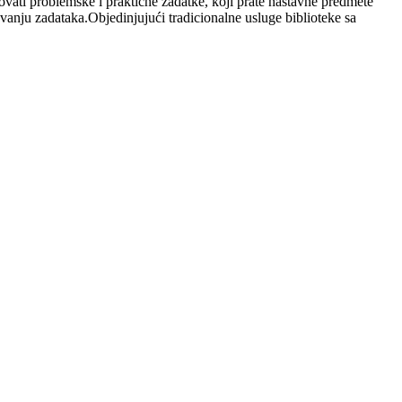
tovati problemske i praktične zadatke, koji prate nastavne predmete
avanju zadataka.Objedinjujući tradicionalne usluge biblioteke sa