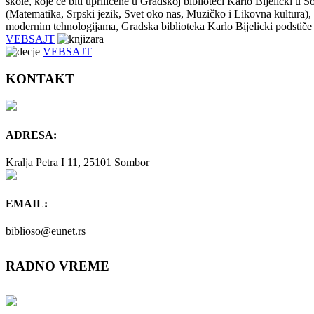
škole, koje će biti upriličene u Gradskoj biblioteci Karlo Bijelicki 
(Matematika, Srpski jezik, Svet oko nas, Muzičko i Likovna kultura), a
modernim tehnologijama, Gradska biblioteka Karlo Bijelicki podstiče 
VEBSAJT
VEBSAJT
KONTAKT
ADRESA:
Kralja Petra I 11, 25101 Sombor
EMAIL:
biblioso@eunet.rs
RADNO VREME