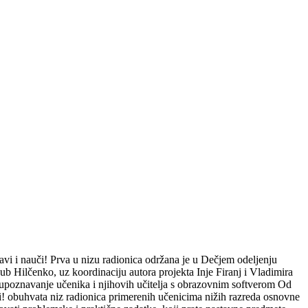
avi i nauči! Prva u nizu radionica održana je u Dečjem odeljenju
jub Hilčenko, uz koordinaciju autora projekta Inje Firanj i Vladimira
 je upoznavanje učenika i njihovih učitelja s obrazovnim softverom Od
či! obuhvata niz radionica primerenih učenicima nižih razreda osnovne