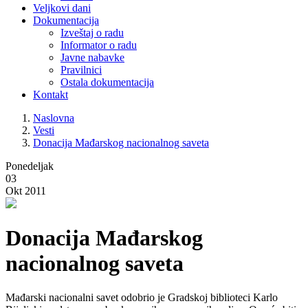
Veljkovi dani
Dokumentacija
Izveštaj o radu
Informator o radu
Javne nabavke
Pravilnici
Ostala dokumentacija
Kontakt
Naslovna
Vesti
Donacija Mađarskog nacionalnog saveta
Ponedeljak
03
Okt 2011
Donacija Mađarskog
nacionalnog saveta
Mađarski nacionalni savet odobrio je Gradskoj biblioteci Karlo