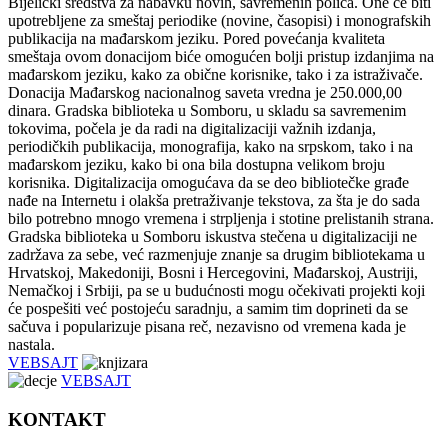
Bijelicki sredstva za nabavku novih, savremenih polica. One će biti
upotrebljene za smeštaj periodike (novine, časopisi) i monografskih
publikacija na mađarskom jeziku. Pored povećanja kvaliteta
smeštaja ovom donacijom biće omogućen bolji pristup izdanjima na
mađarskom jeziku, kako za obične korisnike, tako i za istraživače.
Donacija Mađarskog nacionalnog saveta vredna je 250.000,00
dinara. Gradska biblioteka u Somboru, u skladu sa savremenim
tokovima, počela je da radi na digitalizaciji važnih izdanja,
periodičkih publikacija, monografija, kako na srpskom, tako i na
mađarskom jeziku, kako bi ona bila dostupna velikom broju
korisnika. Digitalizacija omogućava da se deo bibliotečke građe
nađe na Internetu i olakša pretraživanje tekstova, za šta je do sada
bilo potrebno mnogo vremena i strpljenja i stotine prelistanih strana.
Gradska biblioteka u Somboru iskustva stečena u digitalizaciji ne
zadržava za sebe, već razmenjuje znanje sa drugim bibliotekama u
Hrvatskoj, Makedoniji, Bosni i Hercegovini, Mađarskoj, Austriji,
Nemačkoj i Srbiji, pa se u budućnosti mogu očekivati projekti koji
će pospešiti već postojeću saradnju, a samim tim doprineti da se
sačuva i popularizuje pisana reč, nezavisno od vremena kada je
nastala.
VEBSAJT
VEBSAJT
KONTAKT