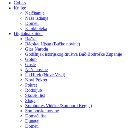
Cobiss
Knjige
Najčitanije
Naša izdanja
Dometi
E-biblioteka
Digitalna zbirka
Bačka
Bácskai Ujság (Bačke novine)
Glas Naroda
Godišnjak istorijskog društva Bač-Bodroške Županije
Golub
Gusle
Naše novine
Űj Hírek (Nove Vesti)
Novi Pokret
Pokret
Rodoljub
Školski list
Sloga
Zombor és Vidéke (Sombor i Regija)
Somborske novine
Domaći list
Dunataj
Dometi