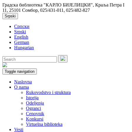
Градска библиотека "КАРЛО БИЈЕЛИЦКИ", Краља Петра I
11, 25101 Сомбор, 025/431-011, 025/482-827
Srpski
Српски
Srpski
English
German
Hungarian
Toggle navigation
Naslovna
O nama
Rukovodstvo i struktura
Istorija
Odeljenja
Ogranci
Cenovnik
Konkursi
Virtuelna biblioteka
Vesti