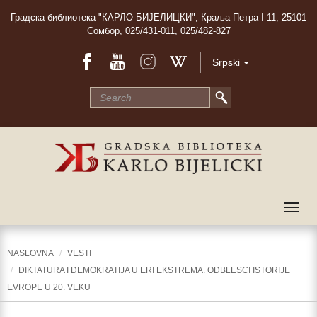
Градска библиотека "КАРЛО БИЈЕЛИЦКИ", Краља Петра I 11, 25101
Сомбор, 025/431-011, 025/482-827
Srpski
Togg
navig
NASLOVNA
VESTI
DIKTATURA I DEMOKRATIJA U ERI EKSTREMA. ODBLESCI ISTORIJE
EVROPE U 20. VEKU