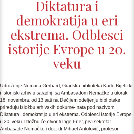
Diktatura i
demokratija u eri
ekstrema. Odblesci
istorije Evrope u 20.
veku
Udruženje Nemaca Gerhard, Gradska biblioteka Karlo Bijelicki
i Istorijski arhiv u saradnji sa Ambasadom Nemačke u utorak,
18. novembra, od 13 sati na Dečijem odeljenju biblioteke
priređuju izložbu arhivskih dokume- nata pod nazivom
Diktatura i demokratija u eri ekstrema. Odblesci istorije Evrope
u 20. veku. Izložbu će otvoriti Inge Erler, prvi sekretar
Ambasade Nemačke i doc. dr Mihael Antolović, profesor