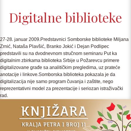
Digitalne biblioteke
27-28. januar 2009.Predstavnici Somborske biblioteke Miljana
Zrnić, Nataša Plavšić, Branko Jokić i Dejan Podlipec
predstavili su na dvodnevnom stručnom seminaru Put ka
digitalnim zbirkama biblioteka Srbije u Požarevcu primere
digitalizovane građe sa analitičkim pregledima, uz prateće
anotacije i linkove.Somborska biblioteka pokazala je da
digitalizacija nije samo program čuvanja i zaštite, nego
reprezentativni model za prezentacije i seriozan istraživački
rad.