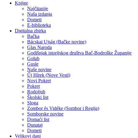
Knjige
Najčitanije
Naša izdanja
Dometi
E-biblioteka
Digitalna zbirka
Bačka
Bácskai Ujság (Bačke novine)
Glas Naroda
Godišnjak istorijskog društva Bač-Bodroške Županije
Golub
Gusle
Naše novine
Űj Hírek (Nove Vesti)
Novi Pokret
Pokret
Rodoljub
Školski list
Sloga
Zombor és Vidéke (Sombor i Regija)
Somborske novine
Domaći list
Dunataj
Dometi
Veljkovi dani