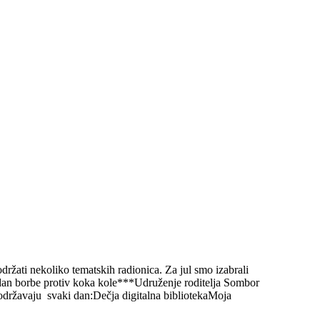
žati nekoliko tematskih radionica. Za jul smo izabrali
i dan borbe protiv koka kole***Udruženje roditelja Sombor
ržavaju svaki dan:Dečja digitalna bibliotekaMoja