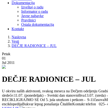
Dokumentacija
Izveštaj o radu
Informator o radu
Javne nabavke
Pravilnici
Ostala dokumentacija
Kontakt
Naslovna
Vesti
DEČJE RADIONICE – JUL
Petak
01
Jul 2011
DEČJE RADIONICE – JUL
U okviru naših aktivnosti, svakog meseca na Dečjem odeljenju Gradsk
sledeće:11.07. (ponedeljak) – Svetski dan stanovništva13.07. (sreda)
RECIKLIGRAJMO SE Od 5. jula utorkom i petkom - 9-11časovaModera
enciklopedijaBukvar lepog ponašanja ČitališteKontakt telefon 0