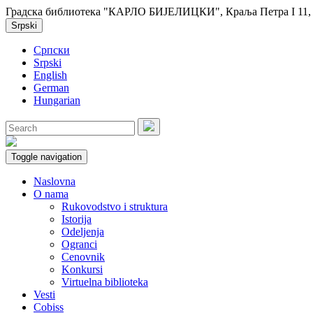
Градска библиотека "КАРЛО БИЈЕЛИЦКИ", Краља Петра I 11, 2
Srpski
Српски
Srpski
English
German
Hungarian
Toggle navigation
Naslovna
O nama
Rukovodstvo i struktura
Istorija
Odeljenja
Ogranci
Cenovnik
Konkursi
Virtuelna biblioteka
Vesti
Cobiss