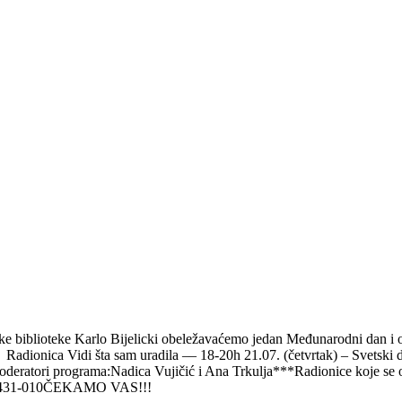
e biblioteke Karlo Bijelicki obeležavaćemo jedan Međunarodni dan i odr
 - Radionica Vidi šta sam uradila –– 18-20h 21.07. (četvrtak) – Svetsk
tori programa:Nadica Vujičić i Ana Trkulja***Radionice koje se od
25- 431-010ČEKAMO VAS!!!