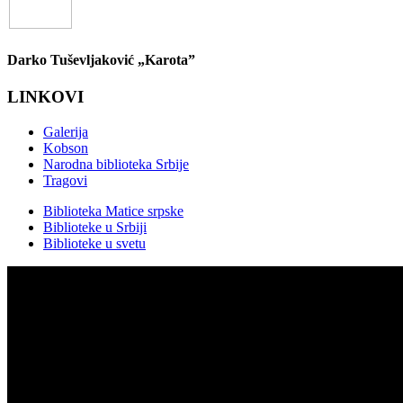
Darko Tuševljaković „Karota”
LINKOVI
Galerija
Kobson
Narodna biblioteka Srbije
Tragovi
Biblioteka Matice srpske
Biblioteke u Srbiji
Biblioteke u svetu