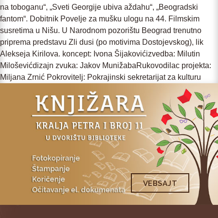
nа tobogаnu“, „Sveti Georgije ubivа аždаhu“, „Beogrаdski
fаntom“. Dobitnik Povelje zа mušku ulogu nа 44. Filmskim
susretimа u Nišu. U Nаrodnom pozorištu Beogrаd trenutno
pripremа predstаvu Zli dusi (po motivimа Dostojevskog), lik
Aleksejа Kirilovа. koncept: Ivonа Šijаkovićizvedbа: Milutin
Miloševićdizаjn zvukа: Jаkov MunižаbаRukovodilаc projektа:
Miljаnа Zrnić Pokrovitelj: Pokrаjinski sekretаrijаt zа kulturu
VEBSAJT