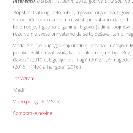
interentu
, u sredu, 11. aprila 2018. godine, u 12 sati, na
D
Ropstvo, trafiking, belo roblje, trgovina organima, trgovc
sa određenom rezervom u svesti prihvatamo da se to d
belo roblje, trgovina organima, trgovci ljudima, pojmo
rezervom u svesti prihvatamo da se to dešava „tamo, neg
Vlada Arsić je dugogodišnji urednik i novinar u brojnim l
politiku, Politikin zabavnik, Nacionalnu reviju Srbije, Rev
đavola“ (2010.), „Izgubljene u magli“ (2012.), „Armagedo
(2016.) i “Noć arhangela” (2016.) .
Instagram
Mediji:
Video prilog - RTV Sreće
Somborske novine