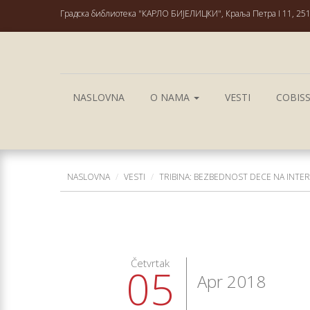
Градска библиотека "КАРЛО БИЈЕЛИЦКИ", Краља Петра I 11, 251
NASLOVNA
O NAMA
VESTI
COBIS
NASLOVNA
VESTI
TRIBINA: BEZBEDNOST DECE NA INTE
Četvrtak
05
Apr 2018