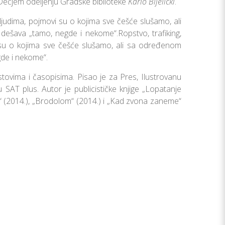
ečjem odeljenju Gradske biblioteke
Karlo Bijelicki
.
i ljudima, pojmovi su o kojima sve češće slušamo, ali
ešava „tamo, negde i nekome“.Ropstvo, trafiking,
vi su o kojima sve češće slušamo, ali sa određenom
de i nekome“.
istovima i časopisima. Pisao je za Pres, Ilustrovanu
iju SAT plus. Autor je publicističke knjige „Lopatanje
n“ (2014.), „Brodolom“ (2014.) i „Kad zvona zaneme“