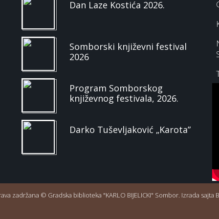
Dan Laze Kostića 2026.
Somborski književni festival
2026
Program Somborskog
književnog festivala, 2026.
Darko Tuševljaković „Karota”
rava zadržana © Gradska biblioteka "KARLO BIJELICKI" Sombor. Izrada sajta Bi