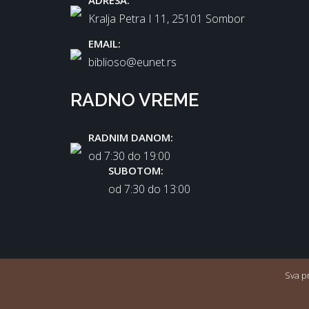
ADRESA:
Kralja Petra I 11, 25101 Sombor
EMAIL:
biblioso@eunet.rs
RADNO VREME
RADNIM DANOM:
od 7:30 dо 19:00
SUBOTOM:
od 7:30 dо 13:00
Sva p