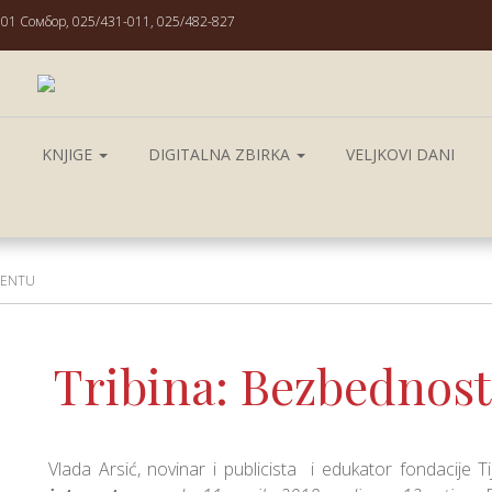
01 Сомбор, 025/431-011, 025/482-827
S
KNJIGE
DIGITALNA ZBIRKA
VELJKOVI DANI
RENTU
Tribina: Bezbednost
Vlada Arsić, novinar i publicista i edukator fondacije Ti