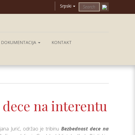
Srpski
DOKUMENTACIJA
KONTAKT
 dece na interentu
jana Jurić, održao je tribinu
Bezbednost dece na