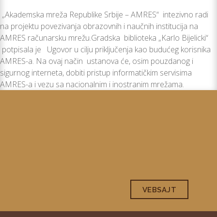
„Akademska mreža Republike Srbije – AMRES“ intezivno radi
na projektu povezivanja obrazovnih i naučnih institucija na
AMRES računarsku mrežu.Gradska biblioteka „Karlo Bijelicki“
potpisala je Ugovor u cilju priključenja kao budućeg korisnika
AMRES-a. Na ovaj način ustanova će, osim pouzdanog i
sigurnog interneta, dobiti pristup informatičkim servisima
AMRES-a i vezu sa nacionalnim i inostranim mrežama.
VEBSAJT