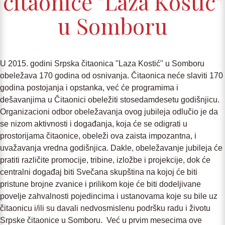
čitaonice "Laza Kostić"
u Somboru
U 2015. godini Srpska čitaonica "Laza Kostić" u Somboru
obeležava 170 godina od osnivanja. Čitaonica neće slaviti 170
godina postojanja i opstanka, već će programima i
dešavanjima u Čitaonici obeležiti stosedamdesetu godišnjicu.
Organizacioni odbor obeležavanja ovog jubileja odlučio je da
se nizom aktivnosti i događanja, koja će se odigrati u
prostorijama čitaonice, obeleži ova zaista impozantna, i
uvažavanja vredna godišnjica. Dakle, obeležavanje jubileja će
pratiti različite promocije, tribine, izložbe i projekcije, dok će
centralni događaj biti Svečana skupština na kojoj će biti
pristune brojne zvanice i prilikom koje će biti dodeljivane
povelje zahvalnosti pojedincima i ustanovama koje su bile uz
čitaonicu i/ili su davali nedvosmislenu podršku radu i životu
Srpske čitaonice u Somboru. Već u prvim mesecima ove