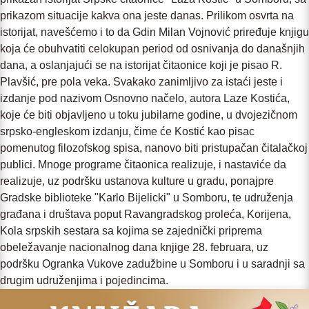
prikazom situacije kakva ona jeste danas. Prilikom osvrta na
istorijat, navešćemo i to da Gdin Milan Vojnović priređuje knjigu
koja će obuhvatiti celokupan period od osnivanja do današnjih
dana, a oslanjajući se na istorijat čitaonice koji je pisao R.
Plavšić, pre pola veka. Svakako zanimljivo za istaći jeste i
izdanje pod nazivom Osnovno načelo, autora Laze Kostića,
koje će biti objavljeno u toku jubilarne godine, u dvojezičnom
srpsko-engleskom izdanju, čime će Kostić kao pisac
pomenutog filozofskog spisa, nanovo biti pristupačan čitalačkoj
publici. Mnoge programe čitaonica realizuje, i nastaviće da
realizuje, uz podršku ustanova kulture u gradu, ponajpre
Gradske biblioteke "Karlo Bijelicki" u Somboru, te udruženja
građana i društava poput Ravangradskog proleća, Korijena,
Kola srpskih sestara sa kojima se zajednički priprema
obeležavanje nacionalnog dana knjige 28. februara, uz
podršku Ogranka Vukove zadužbine u Somboru i u saradnji sa
drugim udruženjima i pojedincima.