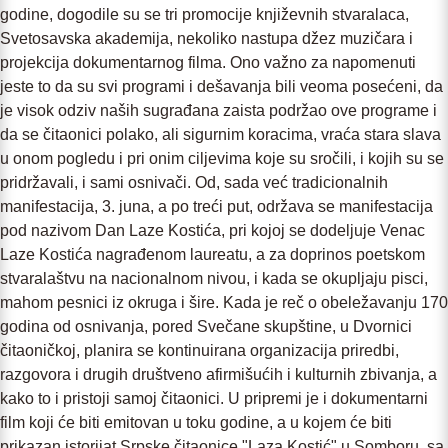
godine, dogodile su se tri promocije književnih stvaralaca,
Svetosavska akademija, nekoliko nastupa džez muzičara i
projekcija dokumentarnog filma. Ono važno za napomenuti
jeste to da su svi programi i dešavanja bili veoma posećeni, da
je visok odziv naših sugrađana zaista podržao ove programe i
da se čitaonici polako, ali sigurnim koracima, vraća stara slava
u onom pogledu i pri onim ciljevima koje su sročili, i kojih su se
pridržavali, i sami osnivači. Od, sada već tradicionalnih
manifestacija, 3. juna, a po treći put, održava se manifestacija
pod nazivom Dan Laze Kostića, pri kojoj se dodeljuje Venac
Laze Kostića nagrađenom laureatu, a za doprinos poetskom
stvaralaštvu na nacionalnom nivou, i kada se okupljaju pisci,
mahom pesnici iz okruga i šire. Kada je reč o obeležavanju 170
godina od osnivanja, pored Svečane skupštine, u Dvornici
čitaoničkoj, planira se kontinuirana organizacija priredbi,
razgovora i drugih društveno afirmišućih i kulturnih zbivanja, a
kako to i pristoji samoj čitaonici. U pripremi je i dokumentarni
film koji će biti emitovan u toku godine, a u kojem će biti
prikazan istorijat Srpske čitaonice "Laza Kostić" u Somboru, sa