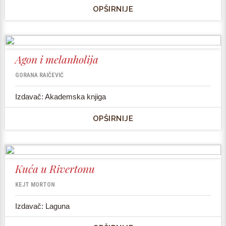
OPŠIRNIJE
Agon i melanholija
GORANА RAIČEVIĆ
Izdavač: Akademska knjiga
OPŠIRNIJE
Kuća u Rivertonu
KEJT MORTON
Izdavač: Laguna