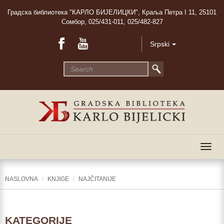
Градска библиотека "КАРЛО БИЈЕЛИЦКИ", Краља Петра I 11, 25101
Сомбор, 025/431-011, 025/482-827
Srpski
Togg
navig
NASLOVNA
KNJIGE
NAJČITANIJE
KATEGORIJE