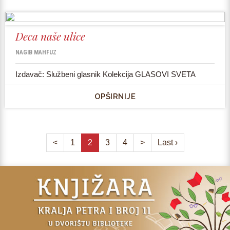
Deca naše ulice
NAGIB MAHFUZ
Izdavač: Službeni glasnik Kolekcija GLASOVI SVETA
OPŠIRNIJE
<
1
2
3
4
>
Last ›