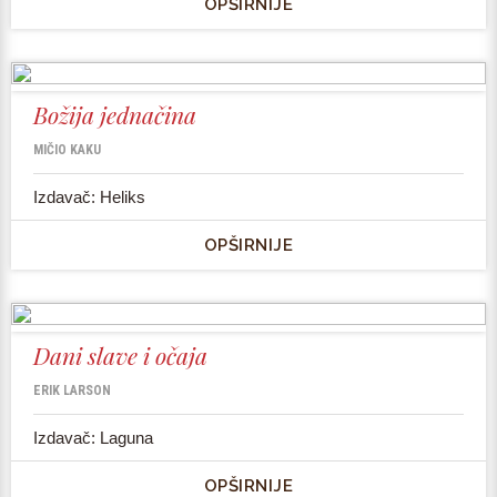
OPŠIRNIJE
Božija jednačina
MIČIO KAKU
Izdavač: Heliks
OPŠIRNIJE
Dani slave i očaja
ERIK LARSON
Izdavač: Laguna
OPŠIRNIJE