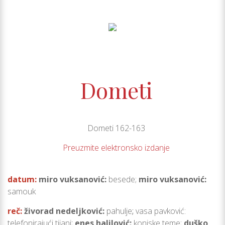
Dometi
Dometi 162-163
Preuzmite elektronsko izdanje
datum:
miro vuksanović:
besede;
miro vuksanović
:
samouk
reč
:
živorad nedeljković:
pahulje
;
vasa pavković:
telefonirajući tijani
;
enes halilović
:
konjske teme;
duško