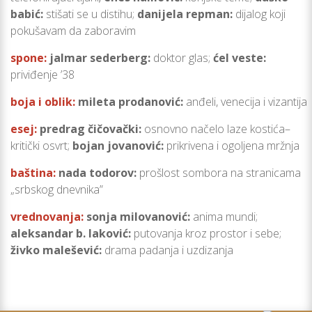
babić
:
stišati se u distihu;
danijela repman
:
dijalog koji
pokušavam da zaboravim
spone:
jalmar sederberg:
doktor glas;
ćel veste
:
priviđenje ’38
boja i oblik:
mileta prodanović:
anđeli, venecija i vizantija
esej:
predrag čičovački:
osnovno načelo laze kostića–
kritički osvrt;
bojan jovanović
:
prikrivena i ogoljena mržnja
baština:
nada todorov:
prošlost sombora na stranicama
„srbskog dnevnika”
vrednovanja
:
sonja milovanović:
anima mundi;
aleksandar b. laković
:
putovanja kroz prostor i sebe;
živko malešević
:
drama padanja i uzdizanja