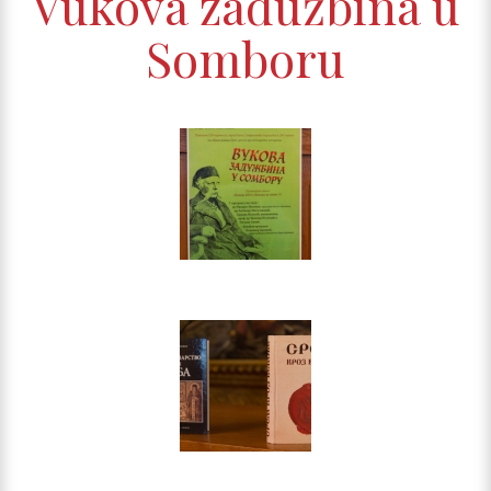
Vukova zadužbina u
Somboru