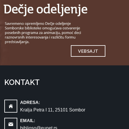
VEBSAJT
KONTAKT
ADRESA:
Kralja Petra I 11, 25101 Sombor
EMAIL:
biblioso@eunet.rs