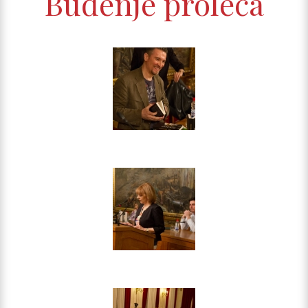
Buđenje proleća