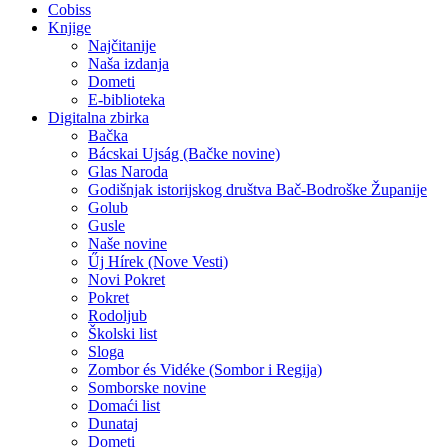
Cobiss
Knjige
Najčitanije
Naša izdanja
Dometi
E-biblioteka
Digitalna zbirka
Bačka
Bácskai Ujság (Bačke novine)
Glas Naroda
Godišnjak istorijskog društva Bač-Bodroške Županije
Golub
Gusle
Naše novine
Űj Hírek (Nove Vesti)
Novi Pokret
Pokret
Rodoljub
Školski list
Sloga
Zombor és Vidéke (Sombor i Regija)
Somborske novine
Domaći list
Dunataj
Dometi