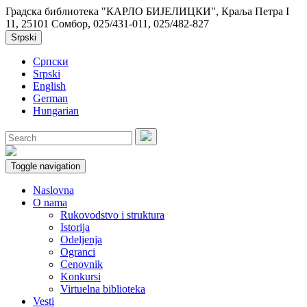
Градска библиотека "КАРЛО БИЈЕЛИЦКИ", Краља Петра I
11, 25101 Сомбор, 025/431-011, 025/482-827
Srpski
Српски
Srpski
English
German
Hungarian
Toggle navigation
Naslovna
O nama
Rukovodstvo i struktura
Istorija
Odeljenja
Ogranci
Cenovnik
Konkursi
Virtuelna biblioteka
Vesti