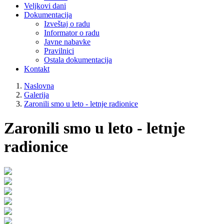
Veljkovi dani
Dokumentacija
Izveštaj o radu
Informator o radu
Javne nabavke
Pravilnici
Ostala dokumentacija
Kontakt
Naslovna
Galerija
Zaronili smo u leto - letnje radionice
Zaronili smo u leto - letnje
radionice