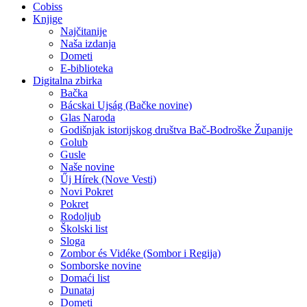
Cobiss
Knjige
Najčitanije
Naša izdanja
Dometi
E-biblioteka
Digitalna zbirka
Bačka
Bácskai Ujság (Bačke novine)
Glas Naroda
Godišnjak istorijskog društva Bač-Bodroške Županije
Golub
Gusle
Naše novine
Űj Hírek (Nove Vesti)
Novi Pokret
Pokret
Rodoljub
Školski list
Sloga
Zombor és Vidéke (Sombor i Regija)
Somborske novine
Domaći list
Dunataj
Dometi