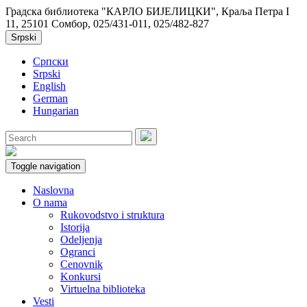
Градска библиотека "КАРЛО БИЈЕЛИЦКИ", Краља Петра I
11, 25101 Сомбор, 025/431-011, 025/482-827
Srpski
Српски
Srpski
English
German
Hungarian
Toggle navigation
Naslovna
O nama
Rukovodstvo i struktura
Istorija
Odeljenja
Ogranci
Cenovnik
Konkursi
Virtuelna biblioteka
Vesti