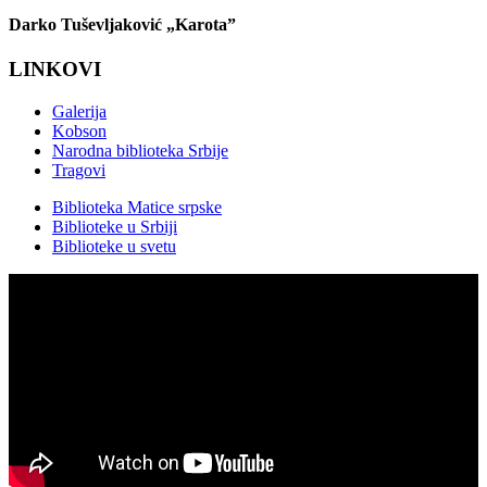
Darko Tuševljaković „Karota”
LINKOVI
Galerija
Kobson
Narodna biblioteka Srbije
Tragovi
Biblioteka Matice srpske
Biblioteke u Srbiji
Biblioteke u svetu