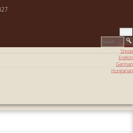
827
Srpski
Српски
Srpski
English
German
Hungarian