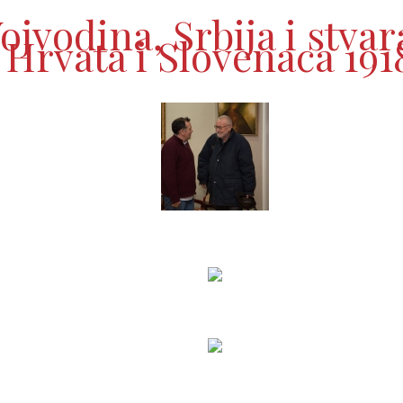
jvodina, Srbija i stvar
Hrvata i Slovenaca 191