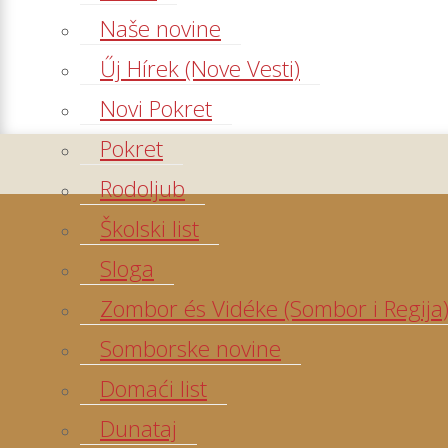
Naše novine
Űj Hírek (Nove Vesti)
Novi Pokret
Pokret
Rodoljub
Školski list
Sloga
Zombor és Vidéke (Sombor i Regija
Somborske novine
Domaći list
Dunataj