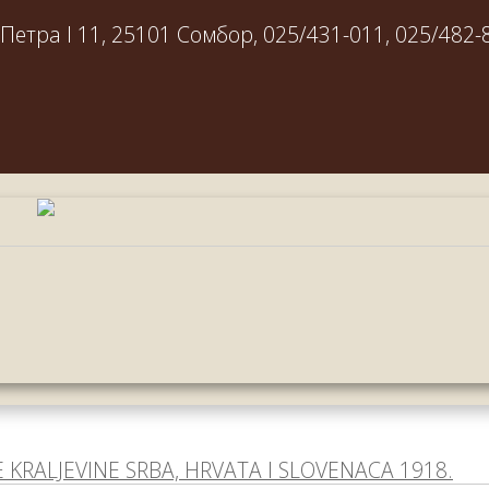
етра I 11, 25101 Сомбор, 025/431-011, 025/482-
E KRALJEVINE SRBA, HRVATA I SLOVENACA 1918.