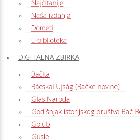
Najčitanije
Naša izdanja
Dometi
E-biblioteka
DIGITALNA ZBIRKA
Bačka
Bácskai Ujság (Bačke novine)
Glas Naroda
Godišnjak istorijskog društva Bač-
Golub
Gusle