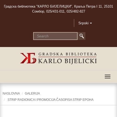
Градска библиотека "КАРЛО БИЈЕЛИЦКИ", Краља Петра I 11, 25101
Сомбор, 025/431-011, 025/482-827
Srpski
Togg
navig
NASLOVNA
GALERIJA
STRIP RADIONICA I PROMOCIJA ČASOPISA STRIP EPOHA