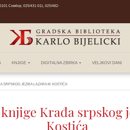
101 Сомбор, 025/431-011, 025/482-
S
KNJIGE
DIGITALNA ZBIRKA
VELJKOVI DANI
A SRPSKOG JEZIKA LAZARA M. KOSTIĆA
 knjige Krađa srpskog 
Kostića