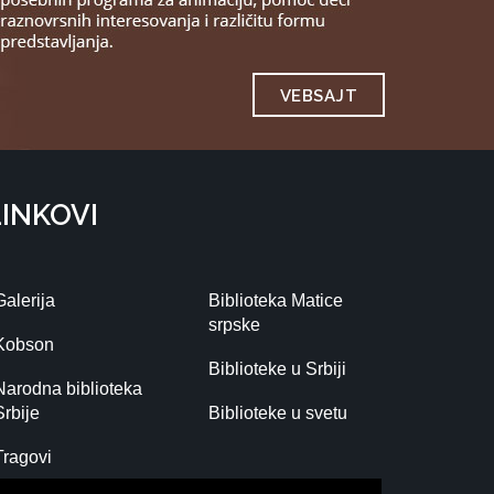
VEBSAJT
LINKOVI
Galerija
Biblioteka Matice
srpske
Kobson
Biblioteke u Srbiji
Narodna biblioteka
Srbije
Biblioteke u svetu
Tragovi