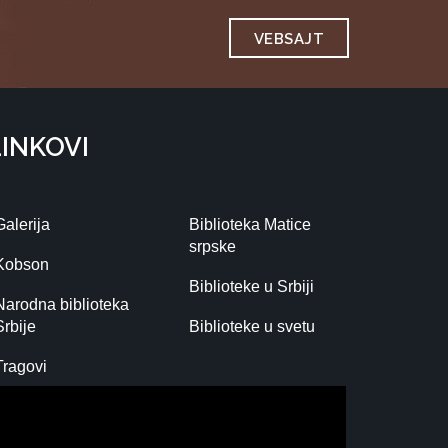
VEBSAJT
LINKOVI
Galerija
Biblioteka Matice
srpske
Kobson
Biblioteke u Srbiji
Narodna biblioteka
Srbije
Biblioteke u svetu
Tragovi