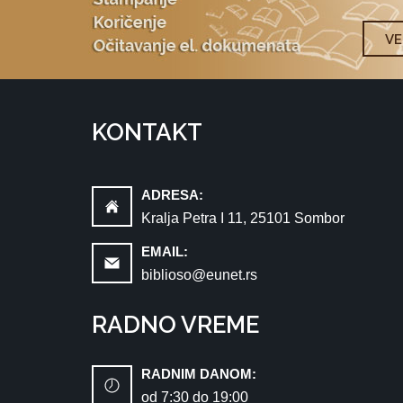
V
KONTAKT
ADRESA:
Kralja Petra I 11, 25101 Sombor
EMAIL:
biblioso@eunet.rs
RADNO VREME
RADNIM DANOM:
od 7:30 dо 19:00