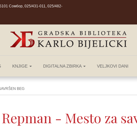
101 Сомбор, 025/431-011, 025/482-
S
KNJIGE
DIGITALNA ZBIRKA
VELJKOVI DANI
 SAVRŠEN BEG
a Repman - Mesto za sa