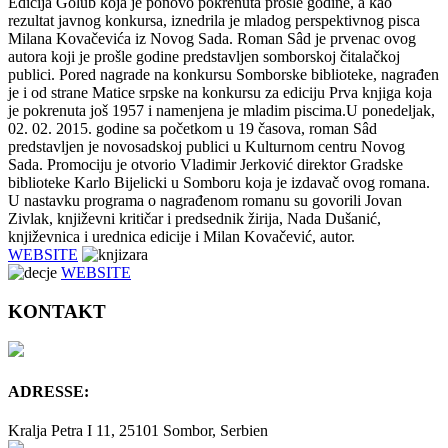
Edicija Golub koja je ponovo pokrenuta prošle godine, a kao
rezultat javnog konkursa, iznedrila je mladog perspektivnog pisca
Milana Kovačevića iz Novog Sada. Roman Sâd je prvenac ovog
autora koji je prošle godine predstavljen somborskoj čitalačkoj
publici. Pored nagrade na konkursu Somborske biblioteke, nagrađen
je i od strane Matice srpske na konkursu za ediciju Prva knjiga koja
je pokrenuta još 1957 i namenjena je mladim piscima.U ponedeljak,
02. 02. 2015. godine sa početkom u 19 časova, roman Sâd
predstavljen je novosadskoj publici u Kulturnom centru Novog
Sada. Promociju je otvorio Vladimir Jerković direktor Gradske
biblioteke Karlo Bijelicki u Somboru koja je izdavač ovog romana.
U nastavku programa o nagrađenom romanu su govorili Jovan
Zivlak, književni kritičar i predsednik žirija, Nada Dušanić,
književnica i urednica edicije i Milan Kovačević, autor.
WEBSITE
WEBSITE
KONTAKT
ADRESSE:
Kralja Petra I 11, 25101 Sombor, Serbien