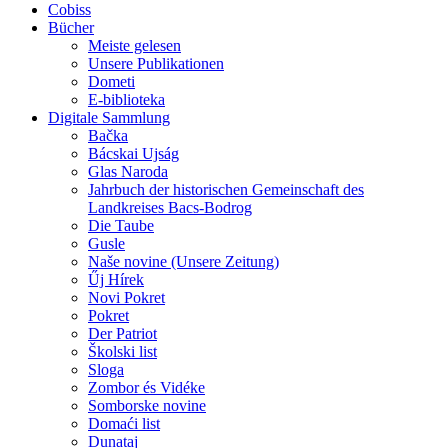
Cobiss
Bücher
Meiste gelesen
Unsere Publikationen
Dometi
E-biblioteka
Digitale Sammlung
Bačka
Bácskai Ujság
Glas Naroda
Jahrbuch der historischen Gemeinschaft des
Landkreises Bacs-Bodrog
Die Taube
Gusle
Naše novine (Unsere Zeitung)
Űj Hírek
Novi Pokret
Pokret
Der Patriot
Školski list
Sloga
Zombor és Vidéke
Somborske novine
Domaći list
Dunataj