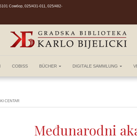
101 Сомбор, 025/431-011, 025/482-
N
COBISS
BÜCHER
DIGITALE SAMMLUNG
V
KI CENTAR
Međunarodni ak