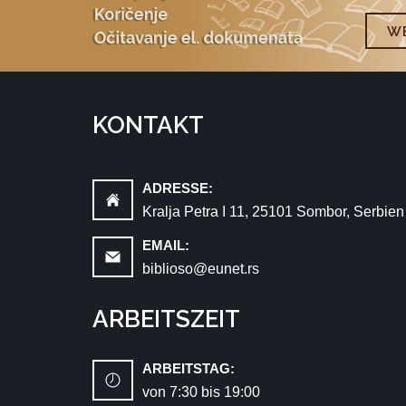
WE
KONTAKT
ADRESSE:
Kralja Petra I 11, 25101 Sombor, Serbien
EMAIL:
biblioso@eunet.rs
ARBEITSZEIT
ARBEITSTAG:
von 7:30 bis 19:00