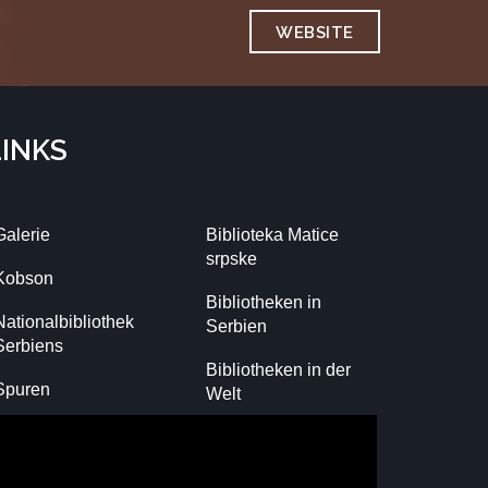
WEBSITE
LINKS
Galerie
Biblioteka Matice
srpske
Kobson
Bibliotheken in
Nationalbibliothek
Serbien
Serbiens
Bibliotheken in der
Spuren
Welt