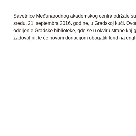
Savetnice Međunarodnog akademskog centra održale su p
sredu, 21. septembra 2016. godine, u Gradskoj kući. Ovom
odeljenje Gradske biblioteke, gde se u okviru strane kn
zadovoljni, te će novom donacijom obogatiti fond na eng