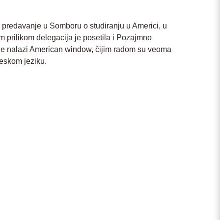
redavanje u Somboru o studiranju u Americi, u
 prilikom delegacija je posetila i Pozajmno
jige nalazi American window, čijim radom su veoma
leskom jeziku.