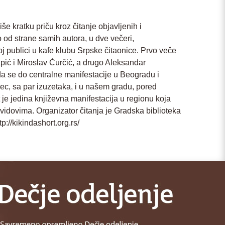
e kratku priču kroz čitanje objavljenih i
o od strane samih autora, u dve večeri,
 publici u kafe klubu Srpske čitaonice. Prvo veče
apić i Miroslav Ćurčić, a drugo Aleksandar
da se do centralne manifestacije u Beogradu i
sec, sa par izuzetaka, i u našem gradu, pored
e jedina književna manifestacija u regionu koja
vidovima. Organizator čitanja je Gradska biblioteka
p://kikindashort.org.rs/