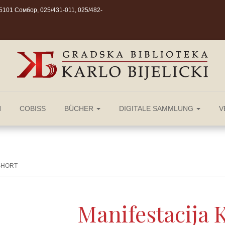
101 Сомбор, 025/431-011, 025/482-
N
COBISS
BÜCHER
DIGITALE SAMMLUNG
V
 SHORT
Manifestacija 