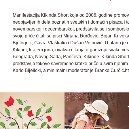
Manifestacija Kikinda Short koja od 2006. godine promoviš
neobjavljenih dela poznatih svetskih i domaćih pisaca i t
novembarskoj i decembarskoj, predstavila se i somborskoj
svoje priče čitali su pisci Mirjana Đurđević, Bojan Krivok
Bjelogrlić, Gavra Vlaškalin i Dušan Vejnović. U planu je 
Kikindi, krajem juna, ovakva čitanja organizuju svaki me
Beograda, Novog Sada, Pančeva, Kikinde. Kikinda Short j
predstavlja tokove savremene kratke priče u svim njenim 
Karlo Bijelicki, a minimalni moderator je Branko Ćurčić.htt