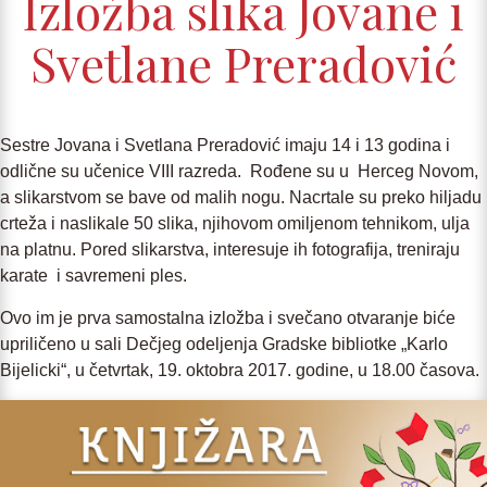
Izložba slika Jovane i
Svetlane Preradović
Sestre Jovana i Svetlana Preradović imaju 14 i 13 godina i
odlične su učenice VIII razreda. Rođene su u Herceg Novom,
a slikarstvom se bave od malih nogu. Nacrtale su preko hiljadu
crteža i naslikale 50 slika, njihovom omiljenom tehnikom, ulja
na platnu. Pored slikarstva, interesuje ih fotografija, treniraju
karate i savremeni ples.
Ovo im je prva samostalna izložba i svečano otvaranje biće
upriličeno u sali Dečjeg odeljenja Gradske bibliotke „Karlo
Bijelicki“, u četvrtak, 19. oktobra 2017. godine, u 18.00 časova.