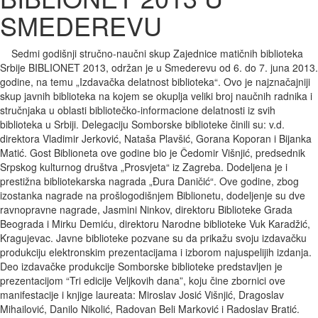
SMEDEREVU
Sedmi godišnji stručno-naučni skup Zajednice matičnih biblioteka
Srbije BIBLIONET 2013, održan je u Smederevu od 6. do 7. juna 2013.
godine, na temu „Izdavačka delatnost biblioteka“. Ovo je najznačajniji
skup javnih biblioteka na kojem se okuplja veliki broj naučnih radnika i
stručnjaka u oblasti bibliotečko-informacione delatnosti iz svih
biblioteka u Srbiji. Delegaciju Somborske biblioteke činili su: v.d.
direktora Vladimir Jerković, Nataša Plavšić, Gorana Koporan i Bijanka
Matić. Gost Biblioneta ove godine bio je Čedomir Višnjić, predsednik
Srpskog kulturnog društva „Prosvjeta“ iz Zagreba. Dodeljena je i
prestižna bibliotekarska nagrada „Đura Daničić“. Ove godine, zbog
izostanka nagrade na prošlogodišnjem Biblionetu, dodeljenje su dve
ravnopravne nagrade, Jasmini Ninkov, direktoru Biblioteke Grada
Beograda i Mirku Demiću, direktoru Narodne biblioteke Vuk Karadžić,
Kragujevac. Javne biblioteke pozvane su da prikažu svoju izdavačku
produkciju elektronskim prezentacijama i izborom najuspelijih izdanja.
Deo izdavačke produkcije Somborske biblioteke predstavljen je
prezentacijom “Tri edicije Veljkovih dana”, koju čine zbornici ove
manifestacije i knjige laureata: Miroslav Josić Višnjić, Dragoslav
Mihailović, Danilo Nikolić, Radovan Beli Marković i Radoslav Bratić.