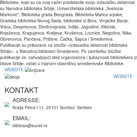
Biblioteke, koje su na ovaj način predstavile svoju izdavačku delatnost
su Narodna biblioteka Srbije, Univerzitetska biblioteka „Svetozar
Marković“, Biblioteka grada Beograda, Biblioteka Matice srpske,
Gradska biblioteka Novog Sada, biblioteke iz Bora, Vrnjačke Banje,
Vršca, Despotovca, Dimitrovgrada, Inđije, Jagodine, Kikinde,
Knjaževca, Kragujevca, Kraljeva, Kruševca, Loznice, Negotina, Niša,
Obrenovca, Pančeva, Prištine, Čačka, Šapca i Smedereva.
Publikacije su prikazane na izložbi «Izdavačka delatnost biblioteka
Srbije», u Narodnoj biblioteci Smederevo. Po završetku izložbe
publikacije će, zahvaljujući ideji organizatora i ljubaznosti bibliotekara iz
čitave Srbije, ostati u trajnom vlasništvu smederevske Biblioteke.
WEBSITE
WEBSITE
KONTAKT
ADRESSE:
Kralja Petra I 11, 25101 Sombor, Serbien
EMAIL:
biblioso@eunet.rs