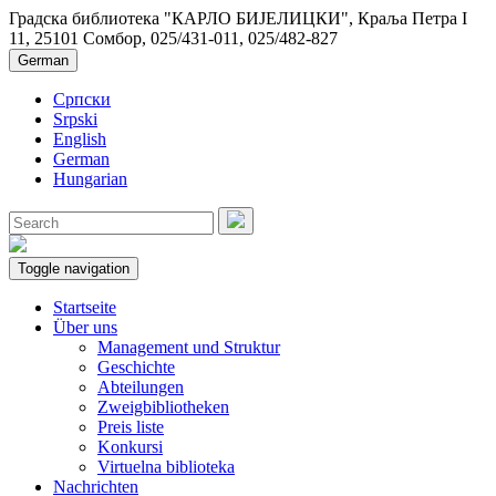
Градска библиотека "КАРЛО БИЈЕЛИЦКИ", Краља Петра I
11, 25101 Сомбор, 025/431-011, 025/482-827
German
Српски
Srpski
English
German
Hungarian
Toggle navigation
Startseite
Über uns
Management und Struktur
Geschichte
Abteilungen
Zweigbibliotheken
Preis liste
Konkursi
Virtuelna biblioteka
Nachrichten