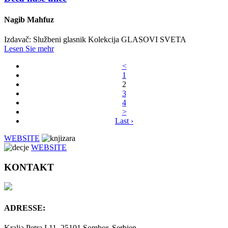
Nagib Mahfuz
Izdavač: Službeni glasnik Kolekcija GLASOVI SVETA
Lesen Sie mehr
<
1
2
3
4
>
Last ›
WEBSITE
WEBSITE
KONTAKT
ADRESSE:
Kralja Petra I 11, 25101 Sombor, Serbien