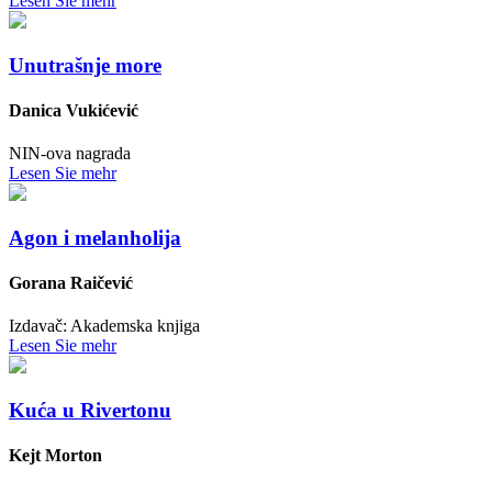
Lesen Sie mehr
Unutrašnje more
Danica Vukićević
NIN-ova nagrada
Lesen Sie mehr
Agon i melanholija
Goranа Raičević
Izdavač: Akademska knjiga
Lesen Sie mehr
Kuća u Rivertonu
Kejt Morton