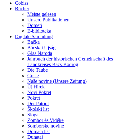
Cobiss
Bücher
Meiste gelesen
Unsere Publikationen
Dometi
E-biblioteka
Digitale Sammlung
Bačka
Bácskai Ujság
Glas Naroda
Jahrbuch der historischen Gemeinschaft des
Landkreises Bacs-Bodrog
Die Taube
Gusle
Naše novine (Unsere Zeitung)
Űj Hírek
Novi Pokret
Pokret
Der Patriot
Školski list
Sloga
Zombor és Vidéke
Somborske novine
Domaći list
Dunataj