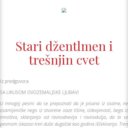
Stari džentlmen i
trešnjin cvet
Iz predgovora
SA UKUSOM OVOZEMALJSKE LJUBAVI
U mnogoj pesmi da se prepoznati da je pisana iz osame, ne
osamljeničke nego iz stvorene oaze tišine, izdvojenosti, bega iz
mnoštva, sklanjanja od ravnodnevlja i ravnodušja, da bi se
pesmom iskazao tren duše dugačak kao godina iščekivanja. Tren