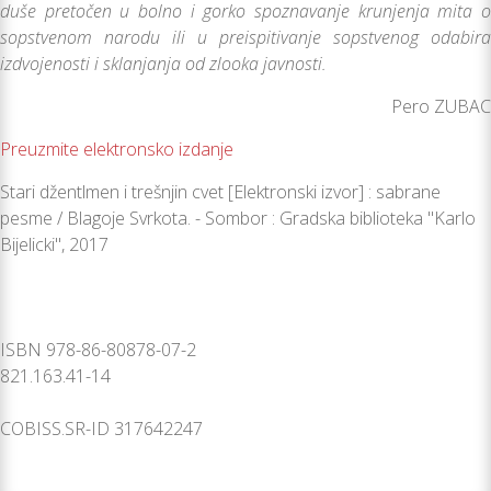
duše pretočen u bolno i gorko spoznavanje krunjenja mita o
sopstvenom narodu ili u preispitivanje sopstvenog odabira
izdvojenosti i sklanjanja od zlooka javnosti.
Pero ZUBAC
Preuzmite elektronsko izdanje
Stari džentlmen i trešnjin cvet [Elektronski izvor] : sabrane
pesme / Blagoje Svrkota. - Sombor : Gradska biblioteka "Karlo
Bijelicki", 2017
ISBN 978-86-80878-07-2
821.163.41-14
COBISS.SR-ID 317642247