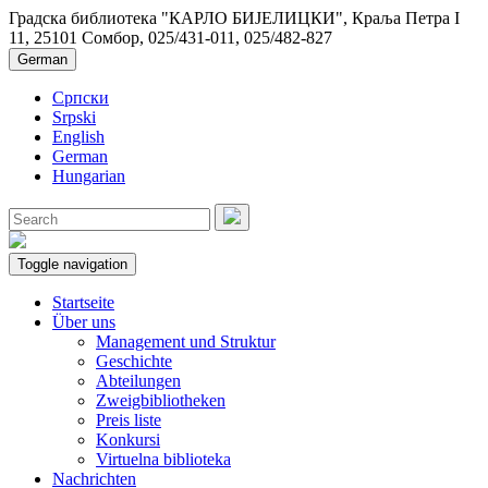
Градска библиотека "КАРЛО БИЈЕЛИЦКИ", Краља Петра I
11, 25101 Сомбор, 025/431-011, 025/482-827
German
Српски
Srpski
English
German
Hungarian
Toggle navigation
Startseite
Über uns
Management und Struktur
Geschichte
Abteilungen
Zweigbibliotheken
Preis liste
Konkursi
Virtuelna biblioteka
Nachrichten