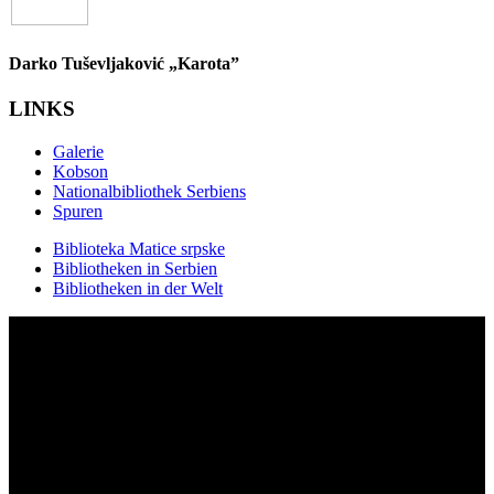
Darko Tuševljaković „Karota”
LINKS
Galerie
Kobson
Nationalbibliothek Serbiens
Spuren
Biblioteka Matice srpske
Bibliotheken in Serbien
Bibliotheken in der Welt