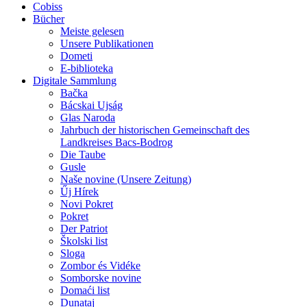
Cobiss
Bücher
Meiste gelesen
Unsere Publikationen
Dometi
E-biblioteka
Digitale Sammlung
Bačka
Bácskai Ujság
Glas Naroda
Jahrbuch der historischen Gemeinschaft des
Landkreises Bacs-Bodrog
Die Taube
Gusle
Naše novine (Unsere Zeitung)
Űj Hírek
Novi Pokret
Pokret
Der Patriot
Školski list
Sloga
Zombor és Vidéke
Somborske novine
Domaći list
Dunataj