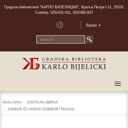
Градска библиотека "КАРЛО БИЈЕЛИЦКИ", Краља Петра I 11, 25101
Сомбор, 025/431-011, 025/482-827
Srpski
Togg
navig
NASLOVNA
DIGITALNA ZBIRKA
ZOMBOR ÉS VIDÉKE (SOMBOR I REGIJA)