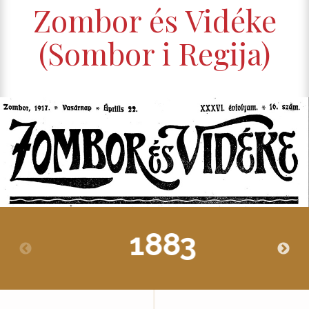
Zombor és Vidéke
(Sombor i Regija)
1883